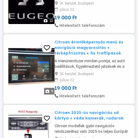
navigálás közbeni utasítások nyelve is
IX. kerület, Budapest
magyar lesz. Ajándékba most Európa
július 22
térképet adok hozzá, magyarországi
19 000 Ft
lefedettséggel , utca, házszám szintű
12
pontossággal és az új, fix traffipaxok
Hitelesített telefonszám
helyzetmegjelölésével,
figyelmeztetésével! Ára: ...
Citroen érintőképernyős menü és
navigáció magyarosítás +
térképfrissítés + fix traffipaxok
A menürendszer minden pontja, az autó
beállítások, figyelmeztető jelzések és a
navigálás közbeni utasítások nyelve is
IX. kerület, Budapest
magyar lesz. Ajándékba most friss Európa
július 22
térképet adok hozzá, 100%-os
19 000 Ft
magyarországi lefedettséggel , utca,
9
házszám szintű pontossággal és az új, fix
Hitelesített telefonszám
traffipaxok helyzetmegjelölésével, ...
Citroen 2025-ös navigációs sd
kártya + véda kamerák, radarok
Citroen modellek gyári navigációs
rendszeréhez való 2025-ös teljes Európát
tartalmazó SD kártya, rajta naprakész