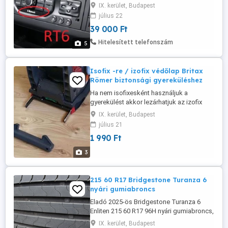
újraindul , esetleg nagyon lassú és lefagy
IX. kerület, Budapest
a fejegység, akkor az esetek nagy
július 22
részében mi költséghatékonyan tudjuk
39 000 Ft
javítani, nem kell új fejegységet venni. A
javítás , újratelepítés, programozás
Hitelesített telefonszám
5
általában 2 órán belül megvan, tehát ...
Isofix -re / izofix védőlap Britax
Römer biztonsági gyereküléshez
Ha nem isofixesként használjuk a
gyerekülést akkor lezárhatjuk az izofix
csatlakozókat ezáltal védi az autó bőr-
IX. kerület, Budapest
szövet kárpitját. * * Személyes átvétel
július 21
előzetes telefonos egyeztetés után
1 990 Ft
Budapesten, IX. kerületben! vagy a vevő
felelősségére és költségére országos
3
házhoz szállítás futárral, előre ...
215 60 R17 Bridgestone Turanza 6
nyári gumiabroncs
Eladó 2025-ös Bridgestone Turanza 6
Enliten 215 60 R17 96H nyári gumiabroncs,
alig használt, kifogástalan állapotban.
IX. kerület, Budapest