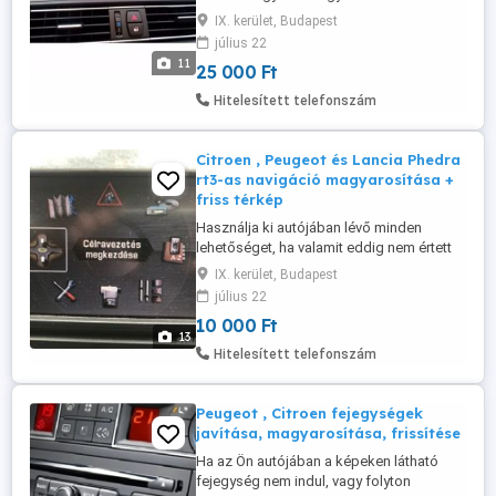
kikapcsolása, programozás, sport hang
IX. kerület, Budapest
programozás, menet közbeni videónézés
július 22
a könyöklőben lévő USB csatlakozóról,
11
25 000 Ft
régiókódolás (USA -->EU) , övcsipogás
kikapcsolása,sport kijelzők aktiválása,
Hitelesített telefonszám
SPORT+ mód, időjárás megjelenítése ...
Citroen , Peugeot és Lancia Phedra
rt3-as navigáció magyarosítása +
friss térkép
Használja ki autójában lévő minden
lehetőséget, ha valamit eddig nem értett
az idegen nyelv miatt , most itt a
IX. kerület, Budapest
megoldás. A középső képernyő minden
július 22
pontja (navigáció, autó beállítások,
10 000 Ft
figyelmeztetések pl. kiégett izzó) magyar
13
nyelvű lesz. Több száz kifejezés, minden
Hitelesített telefonszám
beállítás most már mind, mind magyar ...
Peugeot , Citroen fejegységek
javítása, magyarosítása, frissítése
Ha az Ön autójában a képeken látható
fejegység nem indul, vagy folyton