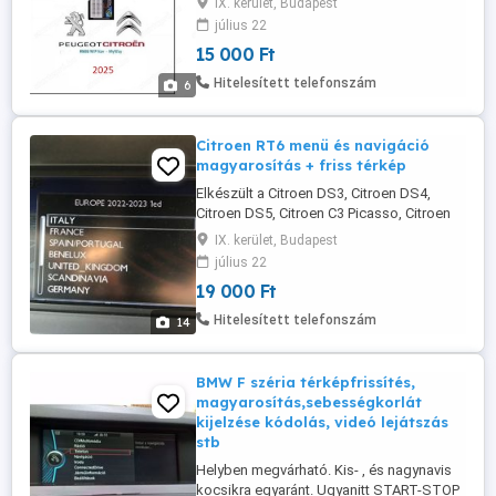
IX. kerület, Budapest
magyarországi úthálózattal + a fix radarok
július 22
és VÉDA kamerák előtti megjelöléssel,
15 000 Ft
figyelmeztetésével! Ára: 15.000 FT Hívjon
nyugodtan hétvégén is! Postai úton is
Hitelesített telefonszám
6
megoldható Tel: 06 20-383 ...
Citroen RT6 menü és navigáció
magyarosítás + friss térkép
Elkészült a Citroen DS3, Citroen DS4,
Citroen DS5, Citroen C3 Picasso, Citroen
C4, Citroen C4 Picasso, Citroen C5, Citroen
IX. kerület, Budapest
C8, Citroen Berlingo, Citroen Jumpy
július 22
modellek menüjének és navigációjának
19 000 Ft
teljes magyarosítása. A menürendszer
minden pontja, az autó beállítások,
Hitelesített telefonszám
14
figyelmeztető jelzések és a navigálás ...
BMW F széria térképfrissítés,
magyarosítás,sebességkorlát
kijelzése kódolás, videó lejátszás
stb
Helyben megvárható. Kis- , és nagynavis
kocsikra egyaránt. Ugyanitt START-STOP