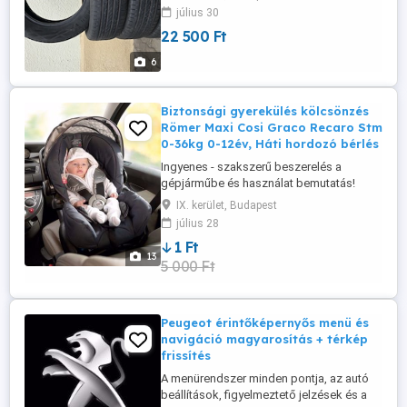
tudnivalók: - 2024-es évjárat - 5000 km-t
július 30
futott - Nem javított, nem sérült - Száraz,
22 500 Ft
zárt helyen tárolva - Azonnal elvihető
Típus: nyári Gyártó: Continental Méret: 215
6
60 R18 Ár: ...
Biztonsági gyerekülés kölcsönzés
Römer Maxi Cosi Graco Recaro Stm
0-36kg 0-12év, Háti hordozó bérlés
Ingyenes - szakszerű beszerelés a
gépjárműbe és használat bemutatás!
gyerekulesberles.webnode.hu Kényelmes
IX. kerület, Budapest
DRIVE rendszerű kiszolgálás. Akár ki sem
július 28
kell szállnia az autójából! Biztonság és
1 Ft
kényelem az utazások ideje alatt is!
13
5 000 Ft
Univerzális, isofixes vagy biztonsági övvel
rögzíthető minőségi biztonsági ...
Peugeot érintőképernyős menü és
navigáció magyarosítás + térkép
frissítés
A menürendszer minden pontja, az autó
beállítások, figyelmeztető jelzések és a