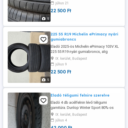
Fontos tudnivalók: - 2025-ös évjárat - 5000
július 21
km-t futott - Nem javított, nem sérült -
22 500 Ft
Száraz, zárt helyen tárolva - Azonnal
elvihető Típus: nyári Gyártó: Bridgestone
5
Méret: 215 60 R17 Ár: ...
225 55 R19 Michelin ePrimacy nyári
gumiabroncs
Eladó 2025-ös Michelin ePrimacy 103V XL
225 55 R19 nyári gumiabroncs, alig
használt, kifogástalan állapotban. Fontos
IX. kerület, Budapest
tudnivalók: - 2025-ös évjárat - 5000 km-t
július 9
futott - Nem javított, nem sérült - Száraz,
22 500 Ft
zárt helyen tárolva - Azonnal elvihető
Típus: nyári Gyártó: Michelin Méret: 225 55
5
R19 Ár: 22.500 ...
Eladó téligumi felnire szerelve
Eladó 4 db acélfelnin lévő téligumi
garnitúra. Dunlop Winter Sport 80%-os
gumik, 185 70R14 méretben. Négylyukú
IX. kerület, Budapest
kiosztás (4x100) Eredetileg Mazda 323-on
július 4
volt. Esetleg gyári dísztárcsával együtt.
42 000 Ft