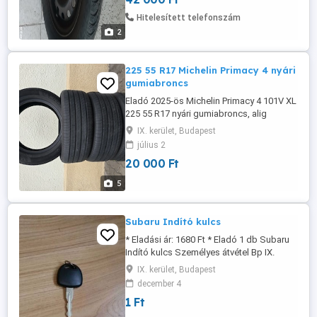
Irányár: 42 000 Ft. Unger Zsolt Géza (06 3 )
Hitelesített telefonszám
2
225 55 R17 Michelin Primacy 4 nyári
gumiabroncs
Eladó 2025-ös Michelin Primacy 4 101V XL
225 55 R17 nyári gumiabroncs, alig
használt, kifogástalan állapotban. Fontos
IX. kerület, Budapest
tudnivalók: - 2025-ös évjárat - 5000 km-t
július 2
futott - Nem javított, nem sérült - Száraz,
20 000 Ft
zárt helyen tárolva - Azonnal elvihető
Típus: nyári Gyártó: Michelin Méret: 225 55
5
R17 Ár: 20.000 ...
Subaru Indító kulcs
* Eladási ár: 1680 Ft * Eladó 1 db Subaru
Indító kulcs Személyes átvétel Bp IX.
kerületben. Ha komolyan érdekel hívj fel,
IX. kerület, Budapest
megegyezünk!
december 4
1 Ft