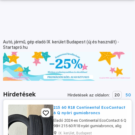
Autó, jármű, gép eladó IX. kerület Budapest (új és használt) -
Startapró.hu
Hirdetések
20
50
Hirdetések az oldalon:
215 60 R18 Continental EcoContact
6 Q nyári gumiabroncs
Eladó 2024-es Continental EcoContact 6 Q
98H 215 60 R18 nyári gumiabroncs, alig
használt, kifogástalan állapotban. Fontos
IX. kerület, Budapest