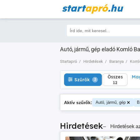
start
apró
.hu
Összes
Magá
Szűrők
3
12
Autó, jármű, gép eladó Komló Ba
Startapró
Hirdetések
Baranya
Koml
Összes
Mag
Szűrők
3
12
Aktív szűrők:
Autó, jármű, gép
B
Hirdetések
–
Hirdetések az