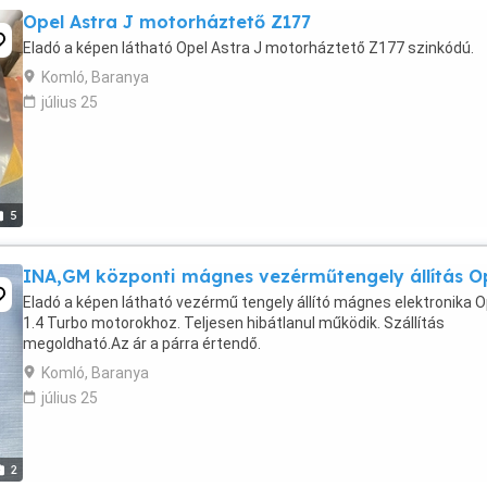
Opel Astra J motorháztető Z177
Eladó a képen látható Opel Astra J motorháztető Z177 szinkódú.
Komló, Baranya
július 25
5
INA,GM központi mágnes vezérműtengely állítás O
Eladó a képen látható vezérmű tengely állító mágnes elektronika O
1.4 Turbo motorokhoz. Teljesen hibátlanul működik. Szállítás
megoldható.Az ár a párra értendő.
Komló, Baranya
július 25
2