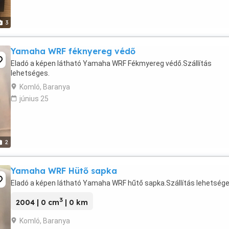
3
Yamaha WRF féknyereg védő
Eladó a képen látható Yamaha WRF Fékmyereg védő.Szállítás
lehetséges.
Komló, Baranya
június 25
2
Yamaha WRF Hütő sapka
Eladó a képen látható Yamaha WRF hűtő sapka.Szállítás lehetsége
3
2004 | 0 cm
| 0 km
Komló, Baranya