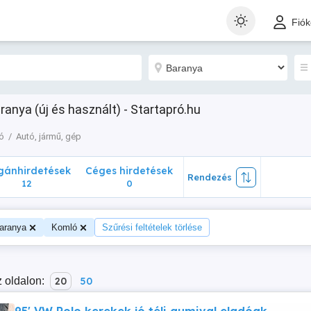
nhirdetések
Céges hirdetések
Rendezés
Fió
12
0
ranya (új és használt) - Startapró.hu
ó
Autó, jármű, gép
ánhirdetések
Céges hirdetések
Rendezés
12
0
aranya
Komló
Szűrési feltételek törlése
 oldalon:
20
50