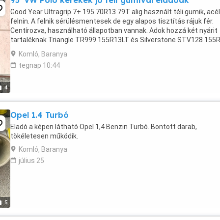
95' VW Polo kerekek jó téli gumival eladóak
Good Year Ultragrip 7+ 195 70R13 79T alig használt téli gumik, acél
felnin. A felnik sérülésmentesek de egy alapos tisztítás rájuk fér.
Centírozva, használható állapotban vannak. Adok hozzá két nyárit
tartaléknak Triangle TR999 155R13LT és Silverstone STV128 155
78S típusok, ezek is jók, Polo autón ...
Komló, Baranya
tegnap 10:44
4
Opel 1.4 Turbó
Eladó a képen látható Opel 1,4 Benzin Turbó. Bontott darab,
tökéletesen működik.
Komló, Baranya
július 25
5