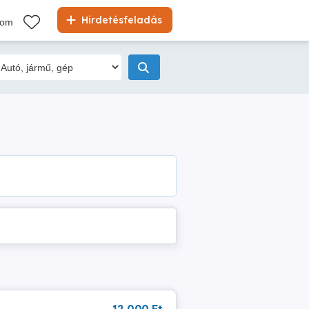
Hirdetésfeladás
kom