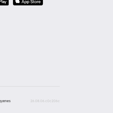
gyenes
26.08.06.c0c206c