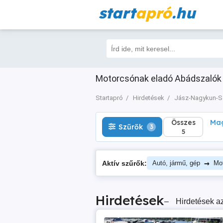
start
apró
.hu
Összes
Magá
Szűrők
3
5
Motorcsónak eladó Abádszalók J
Startapró
Hirdetések
Jász-Nagykun-S
Összes
Mag
Szűrők
3
5
→
Aktív szűrők:
Autó, jármű, gép
Mo
Hirdetések
–
Hirdetések az