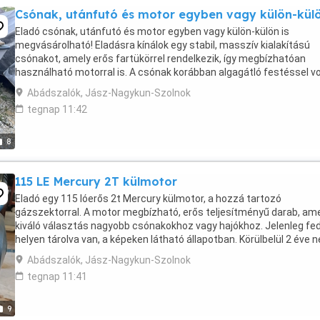
Csónak, utánfutó és motor egyben vagy külön-kül
Eladó csónak, utánfutó és motor egyben vagy külön-külön is
megvásárolható! Eladásra kínálok egy stabil, masszív kialakítású
csónakot, amely erős fartükörrel rendelkezik, így megbízhatóan
használható motorral is. A csónak korábban algagátló festéssel vo
kezelve, ami hozzájárul az állagmegóváshoz. Oldalain ...
Abádszalók, Jász-Nagykun-Szolnok
tegnap 11:42
8
115 LE Mercury 2T külmotor
Eladó egy 115 lóerős 2t Mercury külmotor, a hozzá tartozó
gázszektorral. A motor megbízható, erős teljesítményű darab, am
kiváló választás nagyobb csónakokhoz vagy hajókhoz. Jelenleg fe
helyen tárolva van, a képeken látható állapotban. Körülbelül 2 éve 
volt indítva, azonban eltétel előtt ...
Abádszalók, Jász-Nagykun-Szolnok
tegnap 11:41
9