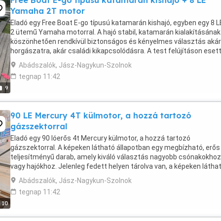
Free Boat E-go típusú katamarán kishajó + 8 LE
Yamaha 2T motor
Eladó egy Free Boat E-go típusú katamarán kishajó, egyben egy 8 L
2 ütemű Yamaha motorral. A hajó stabil, katamarán kialakításának
köszönhetően rendkívül biztonságos és kényelmes választás akár
horgászatra, akár családi kikapcsolódásra. A test felújításon esett
jelenleg karbantartott, jó állapotban ...
Abádszalók, Jász-Nagykun-Szolnok
tegnap 11:42
9
90 LE Mercury 4T külmotor, a hozzá tartozó
gázszektorral
Eladó egy 90 lóerős 4t Mercury külmotor, a hozzá tartozó
gázszektorral. A képeken látható állapotban egy megbízható, erős
teljesítményű darab, amely kiváló választás nagyobb csónakokhoz
vagy hajókhoz. Jelenleg fedett helyen tárolva van, a képeken látha
állapotban. Körülbelül 2 éve nem volt indítva, ...
Abádszalók, Jász-Nagykun-Szolnok
tegnap 11:42
10