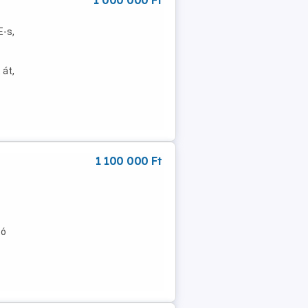
1 000 000 Ft
E-s,
 át,
1 100 000 Ft
tó