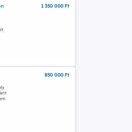
ön
1 350 000 Ft
lt
850 000 Ft
ely
dett
nem