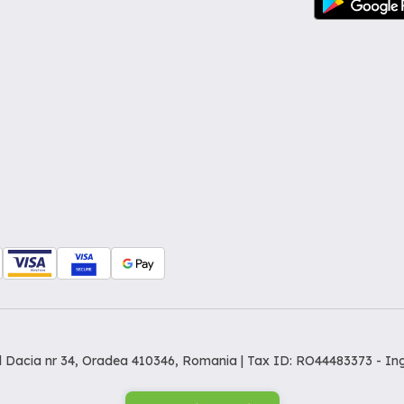
dul Dacia nr 34, Oradea 410346, Romania | Tax ID: RO44483373 -
In