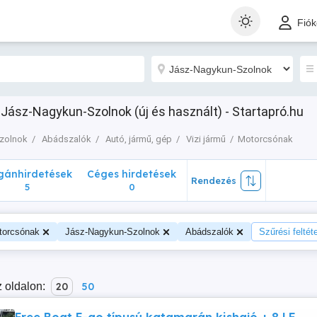
nhirdetések
Céges hirdetések
Rendezés
Fió
5
0
ász-Nagykun-Szolnok (új és használt) - Startapró.hu
zolnok
Abádszalók
Autó, jármű, gép
Vizi jármű
Motorcsónak
ánhirdetések
Céges hirdetések
Rendezés
5
0
torcsónak
Jász-Nagykun-Szolnok
Abádszalók
Szűrési feltét
 oldalon:
20
50