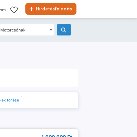
Hirdetésfeladás
kom
elek törlése