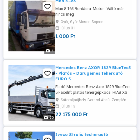
Man 8.163
Man 8.163 Bontásra. Motor , Váltó már
nincs meg
Győr, Győr-Moson-Sopron
július 31
1 000 Ft
4
Mercedes Benz AXOR 1829 BlueTec5
- Platós - Darugémes teherautó
EURO 5
Eladó Mercedes-Benz Axor 1829 BlueTec
5 Facelift platós tehergépkocsi HIAB XS
144 B-3 HIDUO hidraulikus daruval
Sátoraljaújhely, Borsod-Abaúj-Zemplén
Eladásra kínálok egy Mercedes-Benz Axor
július 13
1829 Facelift platós tehergépkocsit, HIAB
22 175 000 Ft
XS 144 B-3 HIDUO hidraulikus daruval
10
felszerelve. A jármű műszaki és esztétikai
állapota egyaránt nagyon jó. Alapadatok
...
Iveco Stralis techerautó