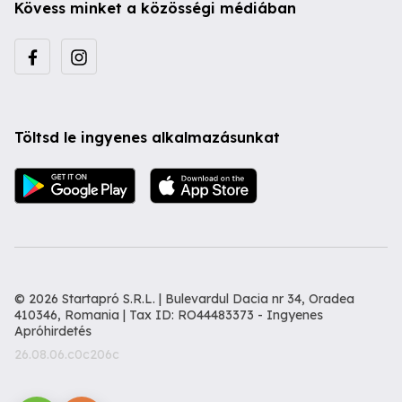
Kövess minket a közösségi médiában
Töltsd le ingyenes alkalmazásunkat
© 2026 Startapró S.R.L. | Bulevardul Dacia nr 34, Oradea
410346, Romania | Tax ID: RO44483373 -
Ingyenes
Apróhirdetés
26.08.06.c0c206c