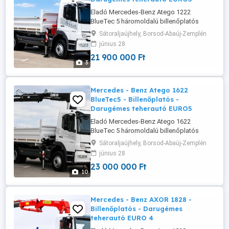
Eladó Mercedes-Benz Atego 1222
BlueTec 5 háromoldalú billenőplatós
tehergépkocsi billencs ATLAS 80.1
Sátoraljaújhely, Borsod-Abaúj-Zemplén
hidraulikus daruval Eladásra kínálok egy
június 28
Mercedes-Benz Atego 1222
21 900 000 Ft
tehergépkocsit háromoldalú billenőplatós
3
kivitelben, ATLAS 80.1 hidraulikus daruval
felszerelve. A jármű műszaki és esztétikai
állapota ...
Mercedes - Benz Atego 1622
BlueTec5 - Billenőplatós -
Darugémes teherautó EURO5
Eladó Mercedes-Benz Atego 1622
BlueTec 5 háromoldalú billenőplatós
tehergépkocsi billencs hidraulikus daruval
Sátoraljaújhely, Borsod-Abaúj-Zemplén
(HIAB 100) Eladásra kínálok egy
június 28
Mercedes-Benz Atego 1622
23 000 000 Ft
tehergépkocsit háromoldalú billenőplatós
10
kivitelben, HIAB 100 hidraulikus daruval
felszerelve. A jármű műszaki és esztétikai
állapota ...
Mercedes - Benz AXOR 1828 -
Billenőplatós - Darugémes
teherautó EURO 4