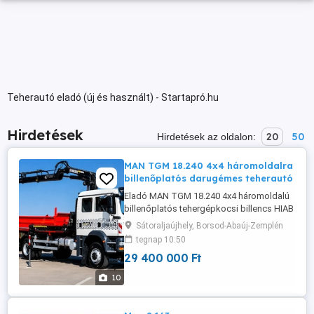
Teherautó eladó (új és használt) - Startapró.hu
Hirdetések
20
50
Hirdetések az oldalon:
MAN TGM 18.240 4x4 háromoldalra
billenőplatós darugémes teherautó
Eladó MAN TGM 18.240 4x4 háromoldalú
billenőplatós tehergépkocsi billencs HIAB
200C hidraulikus daruval Eladásra kínálok
Sátoraljaújhely, Borsod-Abaúj-Zemplén
egy MAN TGM 18.240 tehergépkocsit
tegnap 10:50
háromoldalú billenőplatós kivitelben, 4x4
29 400 000 Ft
összkerékhajtással, valamint HIAB 200C
hidraulikus daruval felszerelve. A jármű
10
műszaki és esztétikai ...