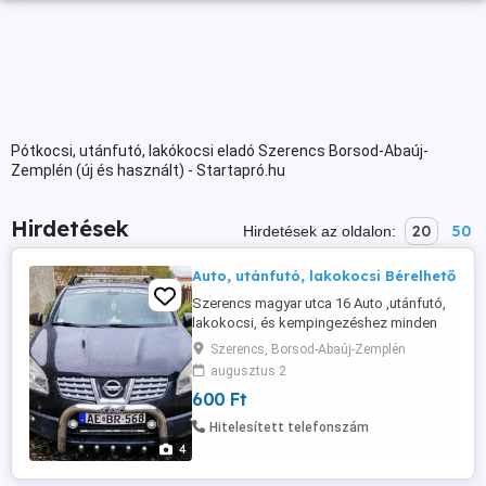
Pótkocsi, utánfutó, lakókocsi eladó Szerencs Borsod-Abaúj-
Zemplén (új és használt) - Startapró.hu
Hirdetések
20
50
Hirdetések az oldalon:
Auto, utánfutó, lakokocsi Bérelhető
Szerencs magyar utca 16 Auto ,utánfutó,
lakokocsi, és kempingezéshez minden
féle kellékek bérelhetök.
Szerencs, Borsod-Abaúj-Zemplén
augusztus 2
600 Ft
Hitelesített telefonszám
4