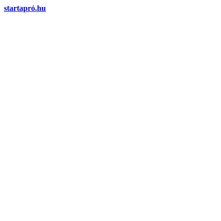
start
apró
.hu