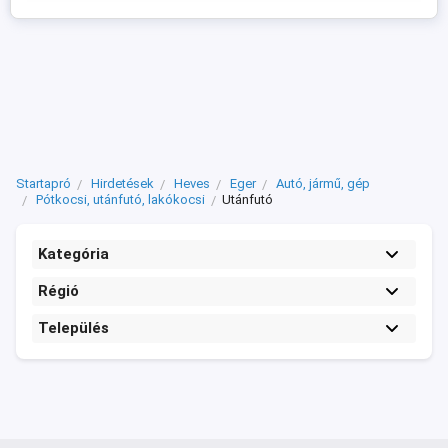
megbízhatóságot a mi masszív, vas
utánfutóinkkal! Kérhető ...
Startapró
Hirdetések
Heves
Eger
Autó, jármű, gép
Pótkocsi, utánfutó, lakókocsi
Utánfutó
Kategória
Régió
Település