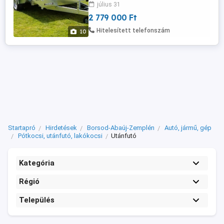
év garancia! Típus: Builder 3 - 400 S - 3500
július 31
kg - 3 tengelyes (3 x 1350 kg-os tengellyel
2 779 000 Ft
szerelve) Plató mérete: 395 x 180 cm
Össztömeg: 3500 kg - visszaminősíthető
Hitelesített telefonszám
10
Saját ...
Startapró
Hirdetések
Borsod-Abaúj-Zemplén
Autó, jármű, gép
Pótkocsi, utánfutó, lakókocsi
Utánfutó
Kategória
Régió
Település