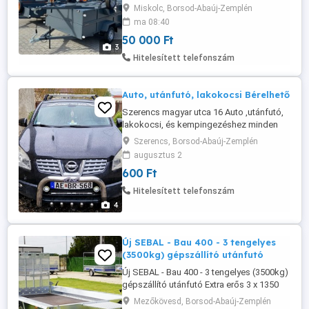
hegesztett, laprugós, magyar gyártmány
Miskolc, Borsod-Abaúj-Zemplén
az erő és tartósság garanciájával! Ne
ma 08:40
elégedjen meg a vékony, horganyzott
50 000 Ft
lemezből előre gyártott utánfutókkal,
3
válasszon minőséget és
Hitelesített telefonszám
megbízhatóságot a mi masszív, vas
utánfutóinkkal! Kérhető ...
Auto, utánfutó, lakokocsi Bérelhető
Szerencs magyar utca 16 Auto ,utánfutó,
lakokocsi, és kempingezéshez minden
féle kellékek bérelhetök.
Szerencs, Borsod-Abaúj-Zemplén
augusztus 2
600 Ft
Hitelesített telefonszám
4
Új SEBAL - Bau 400 - 3 tengelyes
(3500kg) gépszállító utánfutó
Új SEBAL - Bau 400 - 3 tengelyes (3500kg)
gépszállító utánfutó Extra erős 3 x 1350
kg-os tengellyel szerelve Gyártó: Martz - 3
Mezőkövesd, Borsod-Abaúj-Zemplén