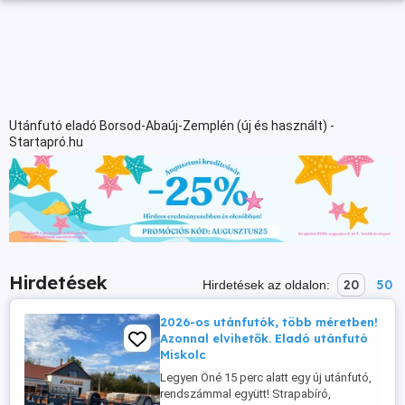
Utánfutó eladó Borsod-Abaúj-Zemplén (új és használt) -
Startapró.hu
Hirdetések
20
50
Hirdetések az oldalon:
2026-os utánfutók, több méretben!
Azonnal elvihetők. Eladó utánfutó
Miskolc
Legyen Öné 15 perc alatt egy új utánfutó,
rendszámmal együtt! Strapabíró,