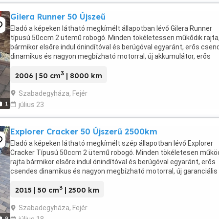
Gilera Runner 50 Újszeű
Eladó a képeken látható megkímélt állapotban lévő Gilera Runner
típusú 50ccm 2 ütemű robogó. Minden tökéletessen műkődik rajta
bármikor elsőre indul önindítóval és berúgóval egyaránt, erős csen
dinamikus és nagyon megbízható motorral, új akkumulátor, erős
fékekkel e-h tárcsa, ülés alatt nagy csomagtartó, ...
3
2006 | 50 cm
| 8000 km
Szabadegyháza, Fejér
1
július 23
Explorer Cracker 50 Újszerű 2500km
Eladó a képeken látható megkímélt szép állapotban lévő Explorer
Cracker Típusú 50ccm 2 ütemű robogó. Minden tökéletesen műkö
rajta bármikor elsőre indul önindítóval és berúgóval egyaránt, erős
csendes dinamikus és nagyon megbízható motorral, új garanciális
akkumulátorral, erős fékekkel, karburátoros, ...
3
2015 | 50 cm
| 2500 km
Szabadegyháza, Fejér
9