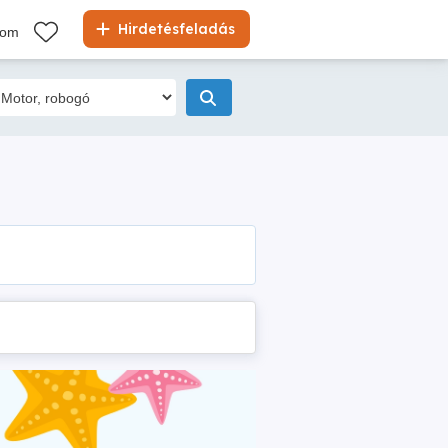
Hirdetésfeladás
kom