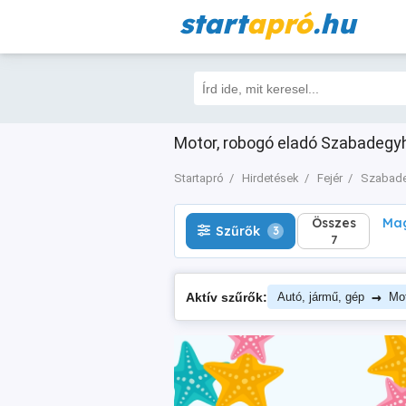
start
apró
.hu
Összes
Magá
Szűrők
3
7
Motor, robogó eladó Szabadegyhá
Startapró
Hirdetések
Fejér
Szabad
Összes
Mag
Szűrők
3
7
→
Aktív szűrők:
Autó, jármű, gép
Mot