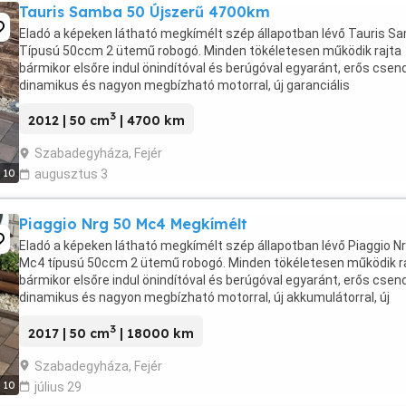
Tauris Samba 50 Újszerű 4700km
Eladó a képeken látható megkímélt szép állapotban lévő Tauris S
Típusú 50ccm 2 ütemű robogó. Minden tökéletesen működik rajta
bármikor elsőre indul önindítóval és berúgóval egyaránt, erős csen
dinamikus és nagyon megbízható motorral, új garanciális
akkumulátorral, erős fékekkel, karburátoros, ...
3
2012 | 50 cm
| 4700 km
Szabadegyháza, Fejér
10
augusztus 3
Piaggio Nrg 50 Mc4 Megkímélt
Eladó a képeken látható megkímélt szép állapotban lévő Piaggio N
Mc4 típusú 50ccm 2 ütemű robogó. Minden tökéletesen működik r
bármikor elsőre indul önindítóval és berúgóval egyaránt, erős csen
dinamikus és nagyon megbízható motorral, új akkumulátorral, új
gumival, erős fékekkel e-h tárcsa, ...
3
2017 | 50 cm
| 18000 km
Szabadegyháza, Fejér
10
július 29