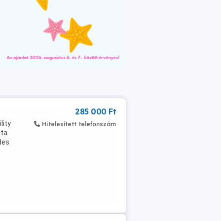
285 000 Ft
lity
Hitelesített telefonszám
jta
des