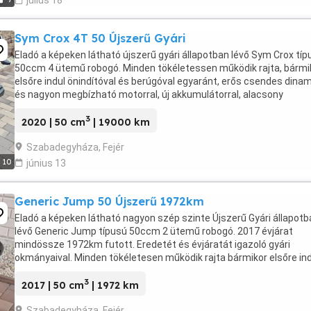
július 18
Sym Crox 4T 50 Újszerű Gyári
Eladó a képeken látható újszerű gyári állapotban lévő Sym Crox típ
50ccm 4 ütemű robogó. Minden tökéletessen működik rajta, bármi
elsőre indul önindítóval és berúgóval egyaránt, erős csendes dina
és nagyon megbízható motorral, új akkumulátorral, alacsony
fogyasztással, ülés alatt nagy csomagtartó, ...
3
2020 | 50 cm
| 19000 km
Szabadegyháza, Fejér
10
június 13
Generic Jump 50 Újszerű 1972km
Eladó a képeken látható nagyon szép szinte Újszerű Gyári állapotb
lévő Generic Jump típusú 50ccm 2 ütemű robogó. 2017 évjárat
mindössze 1972km futott. Eredetét és évjáratát igazoló gyári
okmányaival. Minden tökéletesen működik rajta bármikor elsőre ind
önindítóval és berúgóval egyaránt, erős csendes ...
3
2017 | 50 cm
| 1972 km
Szabadegyháza, Fejér