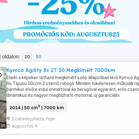
 oldalon:
20
50
Kymco Agility Rs 2T 50 Megkímélt 7000km
Eladó a képeken látható megkímélt szép állapotban lévő Kymco Agi
Rs Típusú 50ccm 2 ütemű robogó. Minden tökéletesen működik ra
bármikor elsőre indul önindítóval és berúgóval egyaránt, erős csen
dinamikus és nagyon megbízható motorral, új garanciális
akkumulátorral, erős fékekkel, karburátoros, ...
3
2014 | 50 cm
| 7000 km
Szabadegyháza, Fejér
10
augusztus 4