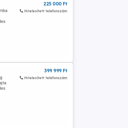
225 000 Ft
amba
Hitelesített telefonszám
des
399 999 Ft
rg
Hitelesített telefonszám
ajta
des