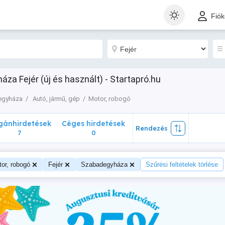
nhirdetések
Céges hirdetések
Rendezés
Fió
7
0
za Fejér (új és használt) - Startapró.hu
egyháza
Autó, jármű, gép
Motor, robogó
ánhirdetések
Céges hirdetések
Rendezés
7
0
or, robogó
Fejér
Szabadegyháza
Szűrési feltételek törlése