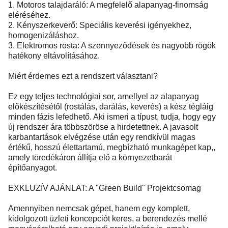
1. Motoros talajdaráló: A megfelelő alapanyag-finomság
eléréséhez.
2. Kényszerkeverő: Speciális keverési igényekhez,
homogenizáláshoz.
3. Elektromos rosta: A szennyeződések és nagyobb rögök
hatékony eltávolításához.
Miért érdemes ezt a rendszert választani?
Ez egy teljes technológiai sor, amellyel az alapanyag
előkészítésétől (rostálás, darálás, keverés) a kész tégláig
minden fázis lefedhető. Aki ismeri a típust, tudja, hogy egy
új rendszer ára többszöröse a hirdetettnek. A javasolt
karbantartások elvégzése után egy rendkívül magas
értékű, hosszú élettartamú, megbízható munkagépet kap,,
amely töredékáron állítja elő a környezetbarát
építőanyagot.
EXKLUZÍV AJÁNLAT: A "Green Build" Projektcsomag
Amennyiben nemcsak gépet, hanem egy komplett,
kidolgozott üzleti koncepciót keres, a berendezés mellé