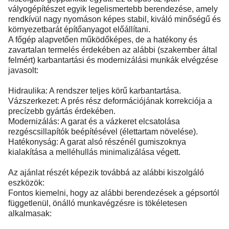
vályogépítészet egyik legelismertebb berendezése, amely
rendkívül nagy nyomáson képes stabil, kiváló minőségű és
környezetbarát építőanyagot előállítani.
A főgép alapvetően működőképes, de a hatékony és
zavartalan termelés érdekében az alábbi (szakember által
felmért) karbantartási és modernizálási munkák elvégzése
javasolt:
Hidraulika: A rendszer teljes körű karbantartása.
Vázszerkezet: A prés rész deformációjának korrekciója a
precízebb gyártás érdekében.
Modernizálás: A garat és a vázkeret elcsatolása
rezgéscsillapítók beépítésével (élettartam növelése).
Hatékonyság: A garat alsó részénél gumiszoknya
kialakítása a melléhullás minimalizálása végett.
Az ajánlat részét képezik továbbá az alábbi kiszolgáló
eszközök:
Fontos kiemelni, hogy az alábbi berendezések a gépsortól
függetlenül, önálló munkavégzésre is tökéletesen
alkalmasak: