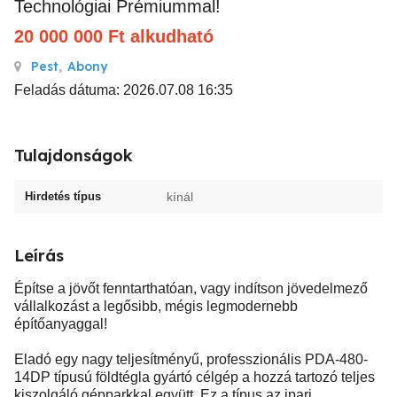
Technológiai Prémiummal!
20 000 000
Ft
alkudható
Pest
,
Abony
Feladás dátuma: 2026.07.08 16:35
Tulajdonságok
Hirdetés típus
kínál
Leírás
Építse a jövőt fenntarthatóan, vagy indítson jövedelmező
vállalkozást a legősibb, mégis legmodernebb
építőanyaggal!
Eladó egy nagy teljesítményű, professzionális PDA-480-
14DP típusú földtégla gyártó célgép a hozzá tartozó teljes
kiszolgáló gépparkkal együtt. Ez a típus az ipari