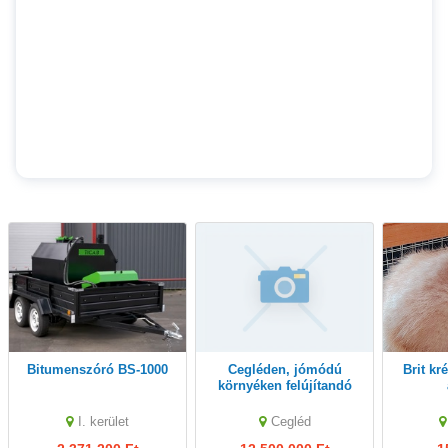
Bitumenszóró BS-1000
Cegléden, jómódú
Brit krém kandúr, akár
környéken felújítandó
ház és épületegyüttes
ELADÓ
I. kerület
Cegléd