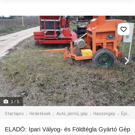
1
/ 5
Startapro
Hirdetések
Autó, jármű, gép
Haszongép
Építőipari gép
ELADÓ: Ipari Vályog- és Földtégla Gyártó Gép