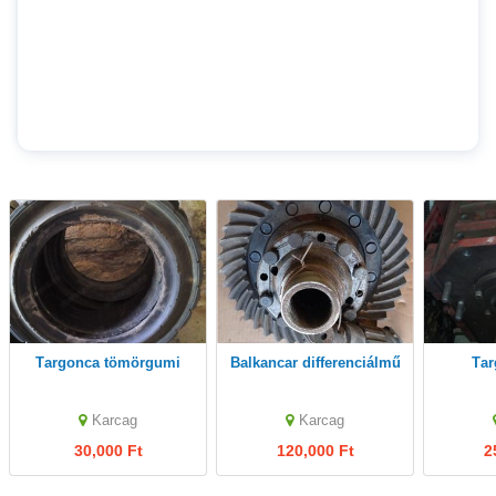
Targonca tömörgumi
Balkancar differenciálmű
Ta
Karcag
Karcag
30,000 Ft
120,000 Ft
2