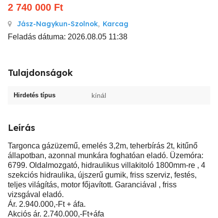
2 740 000
Ft
Jász-Nagykun-Szolnok
,
Karcag
Feladás dátuma: 2026.08.05 11:38
Tulajdonságok
Hirdetés típus
kínál
Leírás
Targonca gázüzemű, emelés 3,2m, teherbírás 2t, kitűnő
állapotban, azonnal munkára foghatóan eladó. Üzemóra:
6799. Oldalmozgató, hidraulikus villakitoló 1800mm-re , 4
szekciós hidraulika, újszerű gumik, friss szerviz, festés,
teljes világítás, motor főjavított. Garanciával , friss
vizsgával eladó.
Ár. 2.940.000,-Ft + áfa.
Akciós ár. 2.740.000,-Ft+áfa