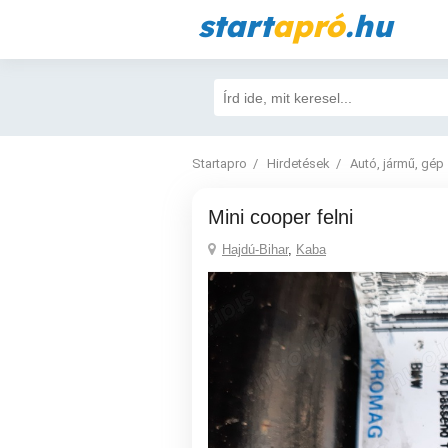
start
apró
.hu
Startapro
Hirdetések
Autó, jármű, gép
Mini cooper felni
Hajdú-Bihar
,
Kaba