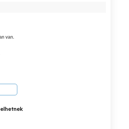
an van.
2
kelhetnek