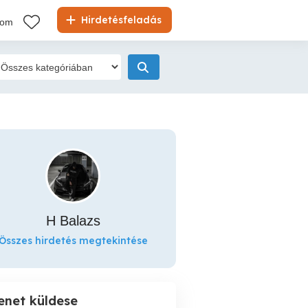
Hirdetésfeladás
kom
H Balazs
Összes hirdetés megtekintése
enet küldese