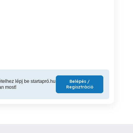
miköpeny, gumiabroncs
BMW 19'-es gyári M-es
Nyári gum
alufelni szett téligumival
Debrecen
Hajdúszoboszló
D
15,000 Ft
270,000 Ft
120
ételhez lépj be startapró.hu
Belépés /
Regisztráció
an most!