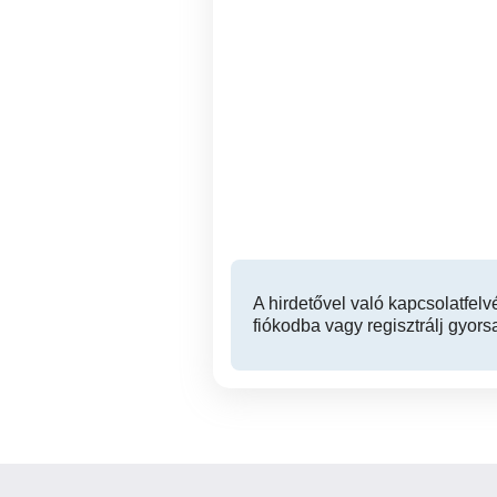
ELADÓ 4 Db Michelin
Gu
CrossClimate2 Négy
Évszakos 2025 évi GUMI!
Polgár
128,000 Ft
A hirdetővel való kapcsolatfelv
fiókodba vagy regisztrálj gyors