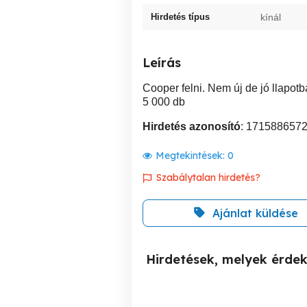
Hirdetés típus
kínál
Leírás
Cooper felni. Nem új de jó llapotb
5 000 db
Hirdetés azonosító
: 171588657
Megtekintések:
0
Szabálytalan hirdetés?
Ajánlat küldése
Hirdetések, melyek érde