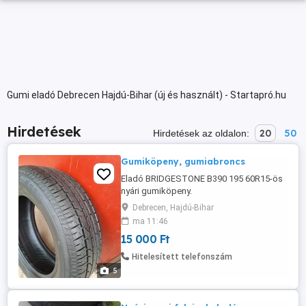
Gumi eladó Debrecen Hajdú-Bihar (új és használt) - Startapró.hu
Hirdetések
20
50
Hirdetések az oldalon:
Gumiköpeny, gumiabroncs
Eladó BRIDGESTONE B390 195 60R15-ös
nyári gumiköpeny.
Debrecen, Hajdú-Bihar
ma 11:46
15 000 Ft
Hitelesített telefonszám
5