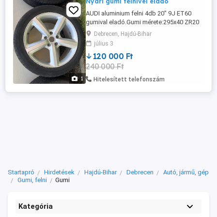
Nyári gumi felnivel eladó
AUDI aluminium felni 4db 20" 9J ET60
gumival eladó.Gumi mérete:295x40 ZR20
110 Y NYÁRI gumi.Profil mélység 4mm
Debrecen, Hajdú-Bihar
Debrecenben átvehető 4db ára 120.000ft.
július 3
Érdeklődni:06 30 644 80 84
120 000 Ft
240 000 Ft
1
Hitelesített telefonszám
Startapró
Hirdetések
Hajdú-Bihar
Debrecen
Autó, jármű, gép
Gumi, felni
Gumi
Kategória