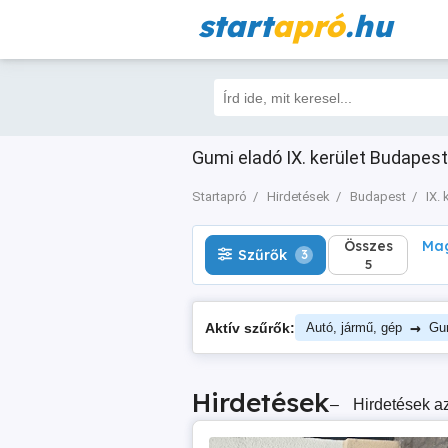
start
apró
.hu
Összes
Magá
Szűrők
3
5
Gumi eladó IX. kerület Budapest 
Startapró
Hirdetések
Budapest
IX. 
Összes
Mag
Szűrők
3
5
→
Aktív szűrők:
Autó, jármű, gép
Gu
Hirdetések
–
Hirdetések az