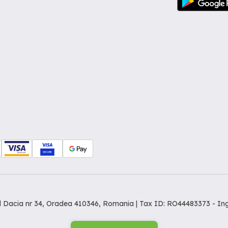
dul Dacia nr 34, Oradea 410346, Romania | Tax ID: RO44483373 -
In