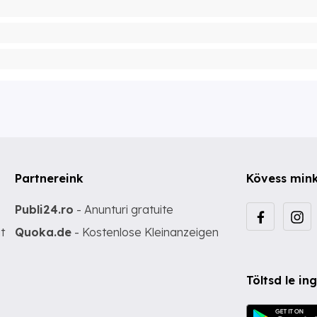
Partnereink
Kövess min
Publi24.ro
- Anunturi gratuite
t
Quoka.de
- Kostenlose Kleinanzeigen
Töltsd le i