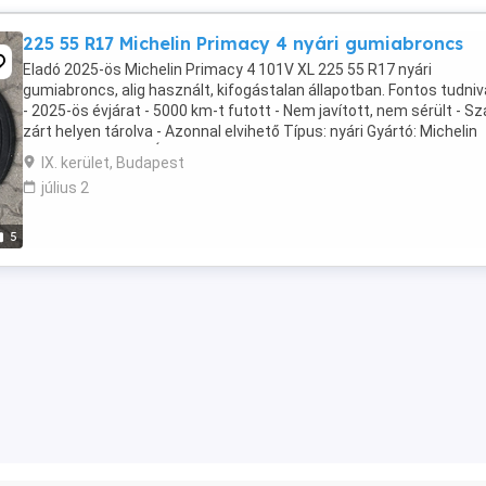
225 55 R17 Michelin Primacy 4 nyári gumiabroncs
Eladó 2025-ös Michelin Primacy 4 101V XL 225 55 R17 nyári
gumiabroncs, alig használt, kifogástalan állapotban. Fontos tudniv
- 2025-ös évjárat - 5000 km-t futott - Nem javított, nem sérült - Sz
zárt helyen tárolva - Azonnal elvihető Típus: nyári Gyártó: Michelin
Méret: 225 55 R17 Ár: 20.000 ...
IX. kerület, Budapest
július 2
5