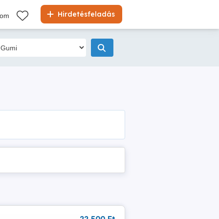
Hirdetésfeladás
kom