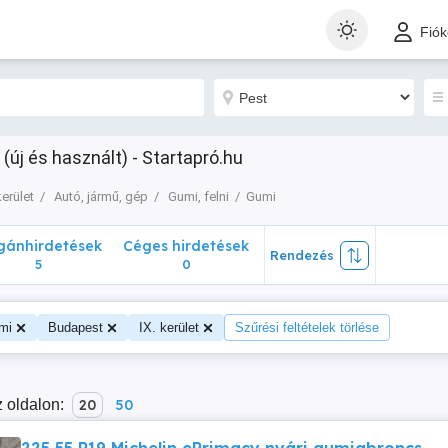
nhirdetések
Céges hirdetések
Rendezés
Fió
5
0
(új és használt) - Startapró.hu
kerület
Autó, jármű, gép
Gumi, felni
Gumi
ánhirdetések
Céges hirdetések
Rendezés
5
0
mi
Budapest
IX. kerület
Szűrési feltételek törlése
 oldalon:
20
50