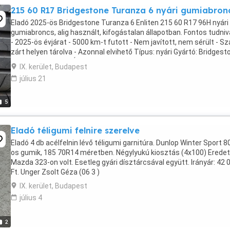
215 60 R17 Bridgestone Turanza 6 nyári gumiabron
Eladó 2025-ös Bridgestone Turanza 6 Enliten 215 60 R17 96H nyári
gumiabroncs, alig használt, kifogástalan állapotban. Fontos tudniv
- 2025-ös évjárat - 5000 km-t futott - Nem javított, nem sérült - Sz
zárt helyen tárolva - Azonnal elvihető Típus: nyári Gyártó: Bridgest
Méret: 215 60 R17 Ár: ...
IX. kerület, Budapest
július 21
5
Eladó téligumi felnire szerelve
Eladó 4 db acélfelnin lévő téligumi garnitúra. Dunlop Winter Sport 
os gumik, 185 70R14 méretben. Négylyukú kiosztás (4x100) Eredet
Mazda 323-on volt. Esetleg gyári dísztárcsával együtt. Irányár: 42 
Ft. Unger Zsolt Géza (06 3 )
IX. kerület, Budapest
július 4
2