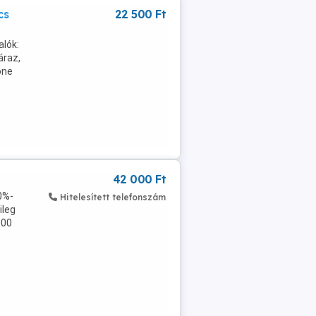
cs
22 500 Ft
alók:
áraz,
one
42 000 Ft
80%-
Hitelesített telefonszám
ileg
000