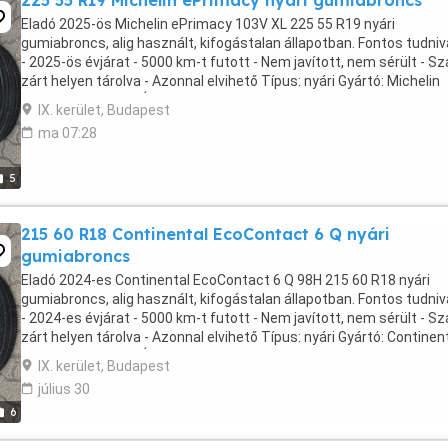
225 55 R19 Michelin ePrimacy nyári gumiabroncs
Eladó 2025-ös Michelin ePrimacy 103V XL 225 55 R19 nyári
gumiabroncs, alig használt, kifogástalan állapotban. Fontos tudniv
- 2025-ös évjárat - 5000 km-t futott - Nem javított, nem sérült - Sz
zárt helyen tárolva - Azonnal elvihető Típus: nyári Gyártó: Michelin
Méret: 225 55 R19 Ár: 22.500 ...
IX. kerület, Budapest
ma 07:28
5
215 60 R18 Continental EcoContact 6 Q nyári
gumiabroncs
Eladó 2024-es Continental EcoContact 6 Q 98H 215 60 R18 nyári
gumiabroncs, alig használt, kifogástalan állapotban. Fontos tudniv
- 2024-es évjárat - 5000 km-t futott - Nem javított, nem sérült - Sz
zárt helyen tárolva - Azonnal elvihető Típus: nyári Gyártó: Continen
Méret: 215 60 R18 Ár: ...
IX. kerület, Budapest
július 30
6