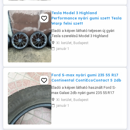
Tesla Model 3 Highland
Performance nyári gumi szett Tesla
Warp felni szett
Eladó a képen látható teljesen új gyári
Tesla szerelésű Model 3 Highland
Performance 20" Performance Warp felni
XI. kerület, Budapest
és nyári gumiabroncs csomag. Tartalma:
január 1
20X9J ET 34 Tesla cikkszáma: 1344225-
00-B. 235 35 R20 92Y Pirelli Pzero PZ4 TO
PNCS. 20X10J ET 45 Tesla cikkszáma:
1344226-00-B. 275 30 R20 97Y Pirelli ...
Ford S-max nyári gumi 235 55 R17
Continental ContiEcoContact 5 2db
Eladó a képen látható használt Ford S-
max Galaxi 2db nyári gumi 235 55 R17
Continental Contiecocontact 5 nyári gumi
XI. kerület, Budapest
15.000 Ft ért. Pontos gumi típus:
január 1
Continental Contiecocontact 5 235 55 R17
103 V XL DOT3921 Egy szezonra még
pont jó lehet 4-5mm profillal rendelkezik.
Az ára a kettőnek 15.000 Ft. Budapesten ...