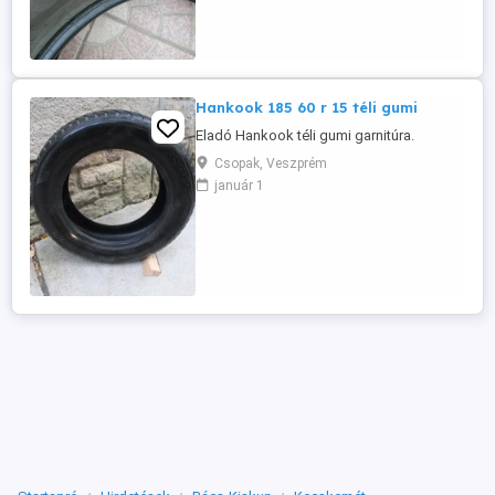
103 V XL DOT3921 Egy szezonra még
pont jó lehet 4-5mm profillal rendelkezik.
Az ára a kettőnek 15.000 Ft. Budapesten ...
Hankook 185 60 r 15 téli gumi
Eladó Hankook téli gumi garnitúra.
Csopak, Veszprém
január 1