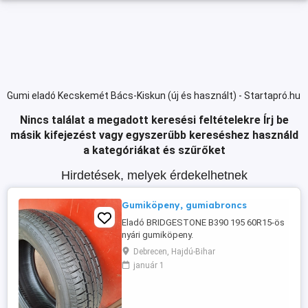
Gumi eladó Kecskemét Bács-Kiskun (új és használt) - Startapró.hu
Nincs találat a megadott keresési feltételekre
Írj be
másik kifejezést vagy egyszerűbb kereséshez használd
a kategóriákat és szűrőket
Hirdetések, melyek érdekelhetnek
Gumiköpeny, gumiabroncs
Eladó BRIDGESTONE B390 195 60R15-ös
nyári gumiköpeny.
Debrecen, Hajdú-Bihar
január 1