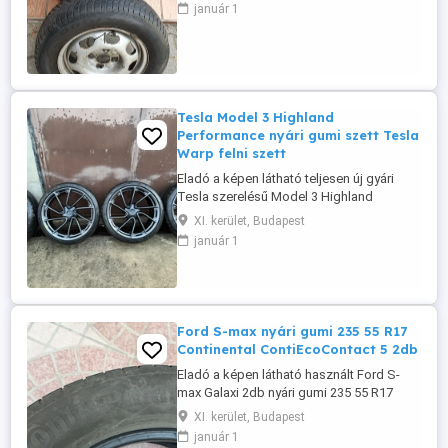
tisztítás rájuk fér. Centírozva, használható
január 1
állapotban vannak. Adok hozzá két nyárit
tartaléknak Triangle TR999 155R13LT és
Silverstone STV128 155R13 78S típusok,
ezek is jók, Polo autón ...
Tesla Model 3 Highland
Performance nyári gumi szett Tesla
Warp felni szett
Eladó a képen látható teljesen új gyári
Tesla szerelésű Model 3 Highland
Performance 20" Performance Warp felni
XI. kerület, Budapest
és nyári gumiabroncs csomag. Tartalma:
január 1
20X9J ET 34 Tesla cikkszáma: 1344225-
00-B. 235 35 R20 92Y Pirelli Pzero PZ4 TO
PNCS. 20X10J ET 45 Tesla cikkszáma:
1344226-00-B. 275 30 R20 97Y Pirelli ...
Ford S-max nyári gumi 235 55 R17
Continental ContiEcoContact 5 2db
Eladó a képen látható használt Ford S-
max Galaxi 2db nyári gumi 235 55 R17
Continental Contiecocontact 5 nyári gumi
XI. kerület, Budapest
15.000 Ft ért. Pontos gumi típus:
január 1
Continental Contiecocontact 5 235 55 R17