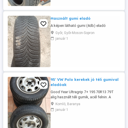
Használt gumi eladó
A képen látható gumi (4db) eladó
Győr, Győr-Moson-Sopron
január 1
95' VW Polo kerekek jó téli gumival
eladóak
Good Year Ultragrip 7+ 195 70R13 79T
alig használt téli gumik, acél felnin. A
felnik sérülésmentesek de egy alapos
Komló, Baranya
tisztítás rájuk fér. Centírozva, használható
január 1
állapotban vannak. Adok hozzá két nyárit
tartaléknak Triangle TR999 155R13LT és
Silverstone STV128 155R13 78S típusok,
ezek is jók, Polo autón ...