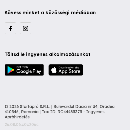
Kövess minket a közösségi médiában
Töltsd le ingyenes alkalmazásunkat
© 2026 Startapró S.R.L. | Bulevardul Dacia nr 34, Oradea
410346, Romania | Tax ID: RO44483373 -
Ingyenes
Apróhirdetés
26.08.06.c0c206c