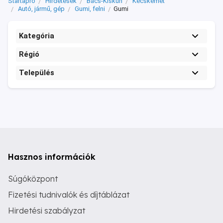
Startapró
Hirdetések
Bács-Kiskun
Kecskemét
Autó, jármű, gép
Gumi, felni
Gumi
Kategória
Régió
Település
Hasznos információk
Súgóközpont
Fizetési tudnivalók és díjtáblázat
Hirdetési szabályzat