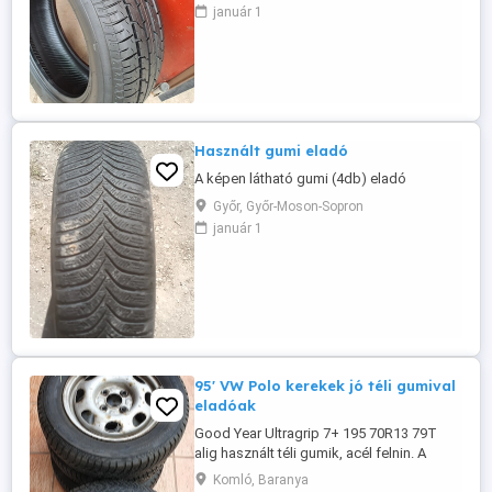
január 1
Használt gumi eladó
A képen látható gumi (4db) eladó
Győr, Győr-Moson-Sopron
január 1
95' VW Polo kerekek jó téli gumival
eladóak
Good Year Ultragrip 7+ 195 70R13 79T
alig használt téli gumik, acél felnin. A
felnik sérülésmentesek de egy alapos
Komló, Baranya