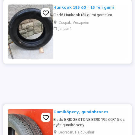
Hankook 185 60 r 15 téli gumi
Eladó Hankook téli gumi garnitúra.
Csopak, Veszprém
január 1
Gumiköpeny, gumiabroncs
Eladó BRIDGESTONE B390 195 60R15-ös
nyári gumiköpeny.
Debrecen, Hajdú-Bihar