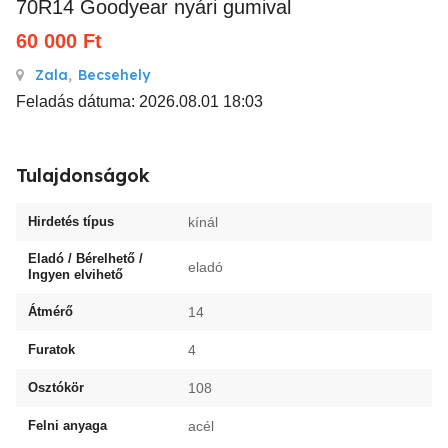
70R14 Goodyear nyári gumival
60 000
Ft
Zala
,
Becsehely
Feladás dátuma: 2026.08.01 18:03
Tulajdonságok
Hirdetés típus
kínál
Eladó / Bérelhető /
eladó
Ingyen elvihető
Átmérő
14
Furatok
4
Osztókör
108
Felni anyaga
acél