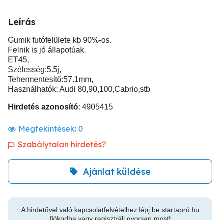
Leírás
Gumik futófelülete kb 90%-os.
Felnik is jó állapotúak.
ET45,
Szélesség:5.5j,
Tehermentesítő:57.1mm,
Használhatók: Audi 80,90,100,Cabrio,stb
Hirdetés azonosító
: 4905415
Megtekintések:
0
Szabálytalan hirdetés?
Ajánlat küldése
A hirdetővel való kapcsolatfelvételhez lépj be startapró.hu
fiókodba vagy regisztrálj gyorsan most!