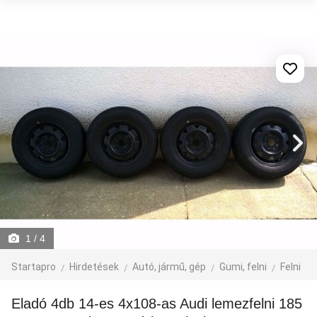
1
/ 4
Startapro
Hirdetések
Autó, jármű, gép
Gumi, felni
Felni
Eladó 4db 14-es 4x108-as Audi lemezfelni 185