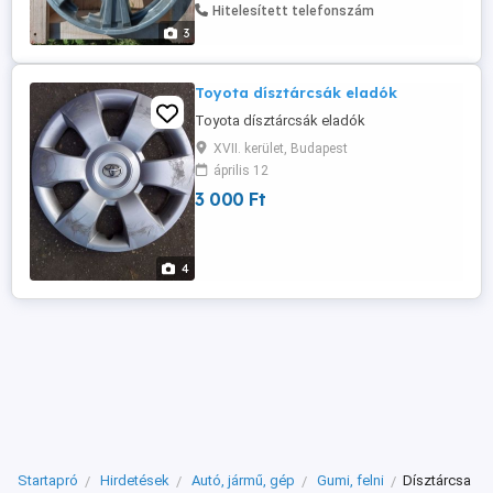
Hitelesített telefonszám
3
Toyota dísztárcsák eladók
Toyota dísztárcsák eladók
XVII. kerület, Budapest
április 12
3 000 Ft
4
Startapró
Hirdetések
Autó, jármű, gép
Gumi, felni
Dísztárcsa