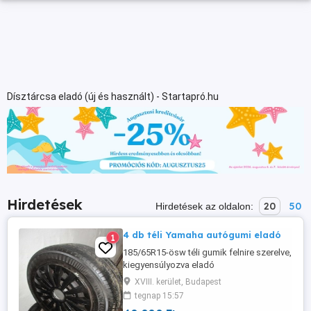
Dísztárcsa eladó (új és használt) - Startapró.hu
Hirdetések
20
50
Hirdetések az oldalon:
4 db téli Yamaha autógumi eladó
1
185/65R15-ösw téli gumik felnire szerelve,
kiegyensúlyozva eladó
XVIII. kerület, Budapest
tegnap 15:57