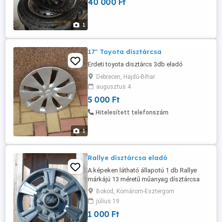
40 000 Ft
1
17" Toyota dísztárcsa
Erdeti toyota disztárcs 3db eladó
Debrecen, Hajdú-Bihar
augusztus 4
5 000 Ft
Hitelesített telefonszám
1
Rallye dísztárcsa eladó
A képeken látható állapotú 1 db Rallye
márkájú 13 méretű műanyag dísztárcsa
eladó.
Bokod, Komárom-Esztergom
július 19
1 000 Ft