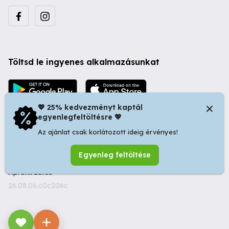
Töltsd le ingyenes alkalmazásunkat
💖 25% kedvezményt kaptál
egyenlegfeltöltésre 💖
Az ajánlat csak korlátozott ideig érvényes!
© 2026 Startapró S.R.L. | Bulevardul Dacia nr 34, Oradea
Egyenleg feltöltése
410346, Romania | Tax ID: RO44483373 -
Ingyenes
Apróhirdetés
26.08.06.c0c206c