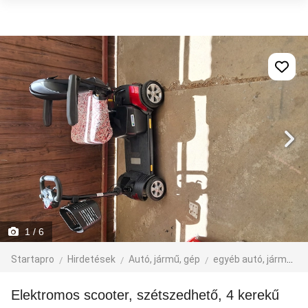
1
/ 6
Startapro
Hirdetések
Autó, jármű, gép
egyéb autó, jármű, gép
Elektromos scooter, szétszedhető, 4 kerekű