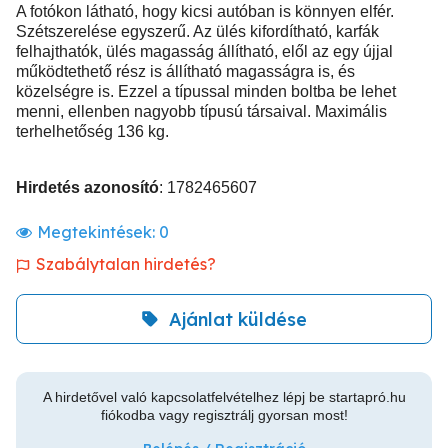
A fotókon látható, hogy kicsi autóban is könnyen elfér.
Szétszerelése egyszerű. Az ülés kifordítható, karfák
felhajthatók, ülés magasság állítható, elől az egy újjal
működtethető rész is állítható magasságra is, és
közelségre is. Ezzel a típussal minden boltba be lehet
menni, ellenben nagyobb típusú társaival. Maximális
terhelhetőség 136 kg.
Hirdetés azonosító
: 1782465607
Megtekintések:
0
Szabálytalan hirdetés?
Ajánlat küldése
A hirdetővel való kapcsolatfelvételhez lépj be startapró.hu
fiókodba vagy regisztrálj gyorsan most!