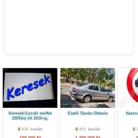
Keresek:Suzuki swiftet
Eladó Skoda Oktavia
Haszn
2005évj tól 2010-ig.
Kizárólag tulajdonostól!
XIV. kerület
XIV. kerület
100,000 Ft
1,200,000 Ft
1