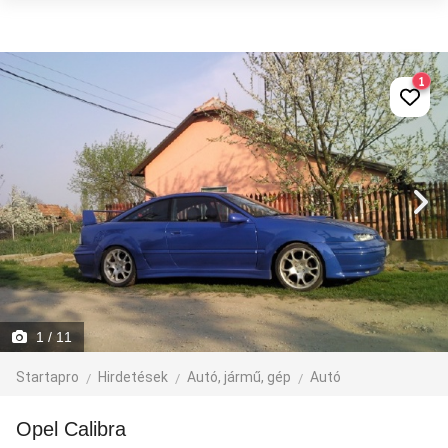
1
1
/ 11
Startapro
Hirdetések
Autó, jármű, gép
Autó
Opel Calibra