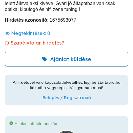
lelett állítva aksi kivéve !Gyári jó állapotban van csak
optikai kipufogó és hifi zene tuning !
Hirdetés azonosító
: 1675693077
Megtekintések:
0
Szabálytalan hirdetés?
Ajánlat küldése
A hirdetővel való kapcsolatfelvételhez lépj be startapró.hu
fiókodba vagy regisztrálj gyorsan most!
Belépés / Regisztráció
Hitelesített telefonszám