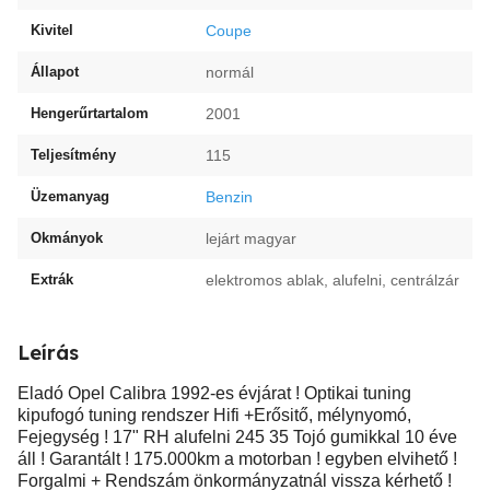
Kivitel
Coupe
Állapot
normál
Hengerűrtartalom
2001
Teljesítmény
115
Üzemanyag
Benzin
Okmányok
lejárt magyar
Extrák
elektromos ablak, alufelni, centrálzár
Leírás
Eladó Opel Calibra 1992-es évjárat ! Optikai tuning
kipufogó tuning rendszer Hifi +Erősitő, mélynyomó,
Fejegység ! 17" RH alufelni 245 35 Tojó gumikkal 10 éve
áll ! Garantált ! 175.000km a motorban ! egyben elvihető !
Forgalmi + Rendszám önkormányzatnál vissza kérhető !