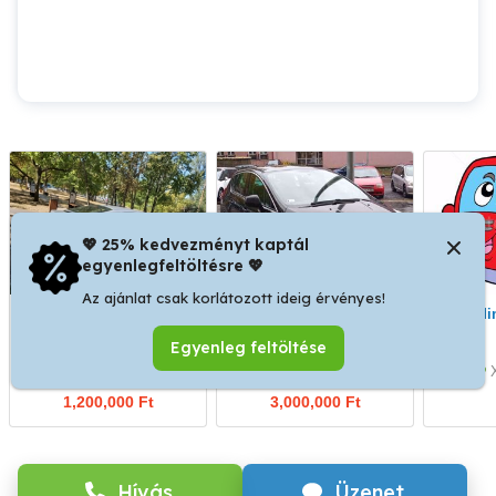
💖 25% kedvezményt kaptál
egyenlegfeltöltésre 💖
Az ajánlat csak korlátozott ideig érvényes!
Eladó Skoda Oktavia
peugeot 3008 1,6 VTI
m
premium 2009 automat
Egyenleg feltöltése
cserélem ingatlanért
XIV. kerület
III. kerület
1,200,000 Ft
3,000,000 Ft
Hívás
Üzenet