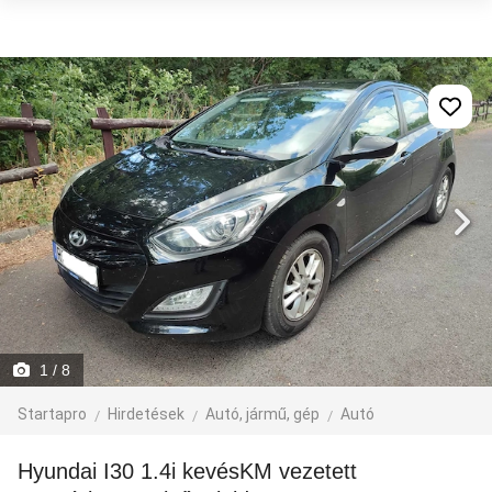
1
/ 8
Startapro
Hirdetések
Autó, jármű, gép
Autó
Hyundai I30 1.4i kevésKM vezetett