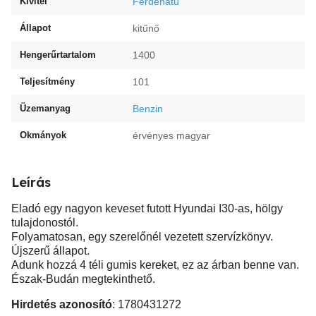
Kivitel
Ferdehátú
Állapot
kitűnő
Hengerűrtartalom
1400
Teljesítmény
101
Üzemanyag
Benzin
Okmányok
érvényes magyar
Leírás
Eladó egy nagyon keveset futott Hyundai I30-as, hölgy
tulajdonostól.
Folyamatosan, egy szerelőnél vezetett szervízkönyv.
Újszerű állapot.
Adunk hozzá 4 téli gumis kereket, ez az árban benne van.
Észak-Budán megtekinthető.
Hirdetés azonosító
: 1780431272