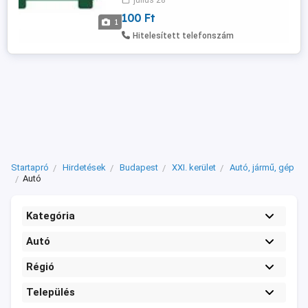
július 28
vinni arra.
100 Ft
1
Hitelesített telefonszám
Startapró
Hirdetések
Budapest
XXI. kerület
Autó, jármű, gép
Autó
Kategória
Autó
Régió
Település