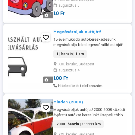
kötelezettsége megszűnik, valamint, ha új
augusztus 5
autót vett helyette, a biztosításnál a
bónuszt is rögtön érvényesíth ...
10 Ft
1
Megvásároljuk autóját!
15 éve működő autókereskedésünk
megvásárolja feleslegessé válló autóját!
Azonnal kp fizetéssel, adásvételi
1 | benzin | 1 km
szerződéssel! Ha új autót vett, azonnal át
tudja vinni a bónuszát! Keressen
XXI. kerület, Budapest
bizalommal!
augusztus 4
100 Ft
1
Hitelesített telefonszám
Minden (2000)
Megvásároljuk autójat! 2000-2008 közötti
évjáratú autókat keresünk! Csepeli, több
mint 10 éve működő kereskedésünk csak
2000 | benzin | 111111 km
azonnali készpénz fizetéssel, adás-
vételivel vásárol! A biztosítását rögtön át
XXI. kerület, Budapest