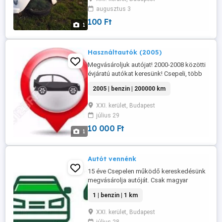
teheti az új autójára! Csak érvényes
augusztus 3
magyar papirokkal rendelkező autókat
keresünk, és csak az okmányokban ...
100 Ft
1
Használtautók (2005)
Megvásároljuk autójat! 2000-2008 közötti
évjáratú autókat keresünk! Csepeli, több
mint 10 éve működő kereskedésünk csak
2005 | benzin | 200000 km
azonnali készpénz fizetéssel, adás-
vételivel vásárol! A biztosítását rögtön át
XXI. kerület, Budapest
teheti az új autójára! Csak érvényes
július 29
magyar papirokkal rendelkező autókat
keresünk, és csak az okmányokban ...
10 000 Ft
1
Autót vennénk
15 éve Csepelen működő kereskedésünk
megvásárolja autóját. Csak magyar
rendszámos, forgalomba lévő autók
1 | benzin | 1 km
érdekelnek, kizárólag a Tulajdonostól!
Azonnal le kerül a nevéről, ha pl. új autót
XXI. kerület, Budapest
vett, a Bonus fokozatát rögtön át tudja