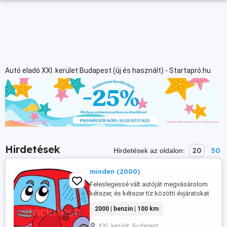
Autó eladó XXI. kerület Budapest (új és használt) - Startapró.hu
Hirdetések
20
50
Hirdetések az oldalon:
minden (2000)
Feleslegessé vált autóját megvásárolom
kétezer, és kétezer tíz közötti évjáratokat
keresek! Csak papírral rendelkező autók
2000 | benzin | 100 km
érdekelnek! Nem bontó! Adásvételi-
szerződés-t kötünk, Önnek minden
XXI. kerület, Budapest