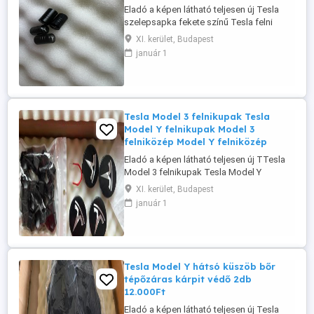
Eladó a képen látható teljesen új Tesla
szelepsapka fekete színű Tesla felni
szelep sapka 4db új 1000Ft Tesla szelep,
XI. kerület, Budapest
Tesla szelepsapka, Tesla szelepsapkák,
január 1
4db szelepsapka Tesla. Igény esetén más
Tesla kiegészítő is megoldható a
termékei között sok minden megtalálható.
Budapesten személyesen átvehető ...
Tesla Model 3 felnikupak Tesla
Model Y felnikupak Model 3
felniközép Model Y felniközép
Eladó a képen látható teljesen új TTesla
Model 3 felnikupak Tesla Model Y
felnikupak Model 3 felniközép Model Y
XI. kerület, Budapest
felniközép 10.000Ft. A képek között
január 1
található egy saját kép a saját Model Y 19"
Gemini felni dísztárcsa nélkül ezekkel a
kupakokkal. Jó bármelyik Model 3 és
Model Y kerékhez is. Tesla kupak, ...
Tesla Model Y hátsó küszöb bőr
tépőzáras kárpit védő 2db
12.000Ft
Eladó a képen látható teljesen új Tesla