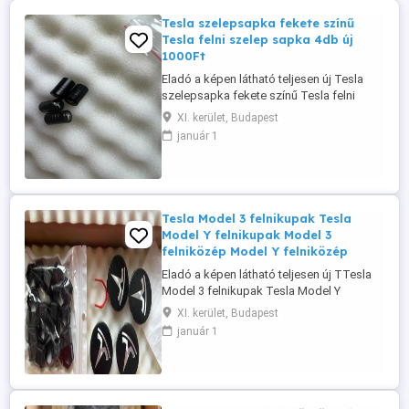
Tesla szelepsapka fekete színű
Tesla felni szelep sapka 4db új
1000Ft
Eladó a képen látható teljesen új Tesla
szelepsapka fekete színű Tesla felni
szelep sapka 4db új 1000Ft Tesla szelep,
XI. kerület, Budapest
Tesla szelepsapka, Tesla szelepsapkák,
január 1
4db szelepsapka Tesla. Igény esetén más
Tesla kiegészítő is megoldható a
termékei között sok minden megtalálható.
Budapesten személyesen átvehető ...
Tesla Model 3 felnikupak Tesla
Model Y felnikupak Model 3
felniközép Model Y felniközép
Eladó a képen látható teljesen új TTesla
Model 3 felnikupak Tesla Model Y
felnikupak Model 3 felniközép Model Y
XI. kerület, Budapest
felniközép 10.000Ft. A képek között
január 1
található egy saját kép a saját Model Y 19"
Gemini felni dísztárcsa nélkül ezekkel a
kupakokkal. Jó bármelyik Model 3 és
Model Y kerékhez is. Tesla kupak, ...