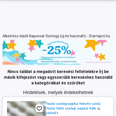
Alkatrész eladó Kaposvár Somogy (új és használt) - Startapró.hu
Nincs találat a megadott keresési feltételekre
Írj be
másik kifejezést vagy egyszerűbb kereséshez használd
a kategóriákat és szűrőket
Hirdetések, melyek érdekelhetnek
Tesla szelepsapka fekete színű
Tesla felni szelep sapka 4db új
1000Ft