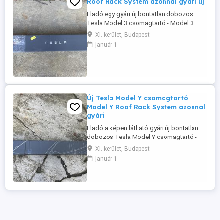
Roof Rack System azonnal gyári új
Eladó egy gyári új bontatlan dobozos
Tesla Model 3 csomagtartó - Model 3
tetőcsomagtartó- Model 3 Roof Rack
XI. kerület, Budapest
System - 1128114-00-C. Azonnal elérhető
január 1
nem kell rá várni. Igény esetén más gyári
Tesla kiegészítő is megoldható.
Budapesten személyesen átvehető
leginkább XI-XII.kerületben. Érdeklődni: a
es ...
Új Tesla Model Y csomagtartó
Model Y Roof Rack System azonnal
gyári
Eladó a képen látható gyári új bontatlan
dobozos Tesla Model Y csomagtartó -
Model Y tetőcsomagtartó- Model Y Roof
XI. kerület, Budapest
Rack System - 1518236-00-B. Azonnal
január 1
elérhető nem kell rá várni. Igény esetén
más gyári Tesla kiegészítő is
megoldható. Igény esetén a csomagtartó
bérlése is megoldható (van egy saját
használt ...