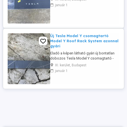
System - 1128114-00-C. Azonnal elérhető
január 1
nem kell rá várni. Igény esetén más gyári
Tesla kiegészítő is megoldható.
Budapesten személyesen átvehető
leginkább XI-XII.kerületben. Érdeklődni: a
es ...
Új Tesla Model Y csomagtartó
Model Y Roof Rack System azonnal
gyári
Eladó a képen látható gyári új bontatlan
dobozos Tesla Model Y csomagtartó -
Model Y tetőcsomagtartó- Model Y Roof
XI. kerület, Budapest
Rack System - 1518236-00-B. Azonnal
január 1
elérhető nem kell rá várni. Igény esetén
más gyári Tesla kiegészítő is
megoldható. Igény esetén a csomagtartó
bérlése is megoldható (van egy saját
használt ...