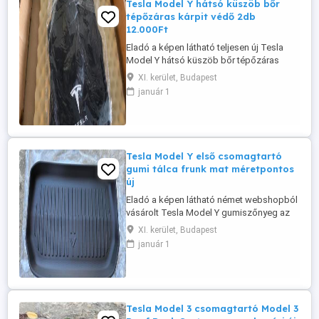
Tesla Model Y hátsó küszöb bőr
tépőzáras kárpit védő 2db
12.000Ft
Eladó a képen látható teljesen új Tesla
Model Y hátsó küszöb bőr tépőzáras
kárpit védő 2db 12.000Ft ért. Nagyon
XI. kerület, Budapest
hasznos, mert könnyen takarítható és
január 1
megvédi a kárpitot a hátsó ülés sor
mellett. A képek között látható a saját
autómba használt ilyen védőről. Igény
esetén más Tesla kiegészítő is
megoldható ...
Tesla Model Y első csomagtartó
gumi tálca frunk mat méretpontos
új
Eladó a képen látható német webshopból
vásárolt Tesla Model Y gumiszőnyeg az
első csomagtartóba (frunk) jó minőségi
XI. kerület, Budapest
méretpontos. teljesen új nem volt
január 1
használva. Az ára 19.000Ft. Igény esetén
van csomagtértálca is illetve a belső 3
részes Model Y gumiszőnyeg is.
Készletről azonnal elérhető. Igény esetén
...
Tesla Model 3 csomagtartó Model 3