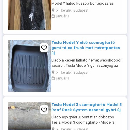
Model Y hátsó küszöb bőr tépőzáras
kárpit védő 2db 12.000Ft ért. Nagyon
XI. kerület, Budapest
hasznos, mert könnyen takarítható és
január 1
megvédi a kárpitot a hátsó ülés sor
mellett. A képek között látható a saját
autómba használt ilyen védőről. Igény
esetén más Tesla kiegészítő is
megoldható ...
Tesla Model Y első csomagtartó
gumi tálca frunk mat méretpontos
új
Eladó a képen látható német webshopból
vásárolt Tesla Model Y gumiszőnyeg az
első csomagtartóba (frunk) jó minőségi
XI. kerület, Budapest
méretpontos. teljesen új nem volt
január 1
használva. Az ára 19.000Ft. Igény esetén
van csomagtértálca is illetve a belső 3
részes Model Y gumiszőnyeg is.
Készletről azonnal elérhető. Igény esetén
...
Tesla Model 3 csomagtartó Model 3
Roof Rack System azonnal gyári új
Eladó egy gyári új bontatlan dobozos
Tesla Model 3 csomagtartó - Model 3
tetőcsomagtartó- Model 3 Roof Rack
XI. kerület, Budapest