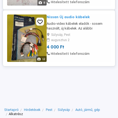
pénzért. 20-213-7510
Hitelesített telefonszám
8
Nissan Új audio kábelek
Audio-video kábelek eladók - sosem
használt, új kábelek. Az alábbi
típusokhoz: Nissan X-Trail 01-08, Nissan
Sülysáp, Pest
Terrano 01-06, Nissan Almera 00-06,
augusztus 2
Nissan Primera 01-07, Érdeklődni: 20-213-
4 000 Ft
7510
Hitelesített telefonszám
12
Startapró
Hirdetések
Pest
Sülysáp
Autó, jármű, gép
Alkatrész