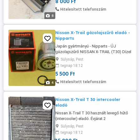
8 000 Ft
Mélysége 105 mm
Hitelesített telefonszám
8
Nissan X-Trail gázolajszűrő eladó -
Nipparts
Japán gyártmányú - Nipparts - ÚJ
gázolajszűrő NISSAN X-TRAIL (T30) Dízel
2.2 dCi 4x4 2 ccm 100 KW 136 LE (17887)
Sülysáp, Pest
Magasság: 125mm Külső átmérő: 95mm
tegnap 18:12
Menet 1: 3 4col X 16UNF Menet 2: M36x1.5
5 500 Ft
Tartozék: tömítő gumigyűrű 41mm
Kérésére elküldöm Foxposttal (1699 Ft)
Hitelesített telefonszám
4
20-213-7510
Nissan X-Trail T 30 intercooler
eladó
Nissan X-Trail T 30 használt levegő hűtő
(intercooler) eladó. Évjárat 2
Sülysáp, Pest
tegnap 18:12