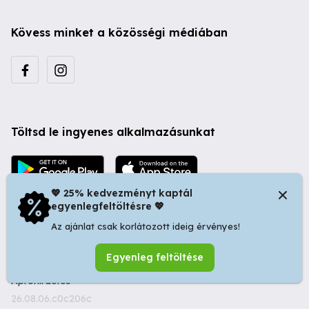
Kövess minket a közösségi médiában
Töltsd le ingyenes alkalmazásunkat
💖 25% kedvezményt kaptál
egyenlegfeltöltésre 💖
Az ajánlat csak korlátozott ideig érvényes!
© 2026 Startapró S.R.L. | Bulevardul Dacia nr 34, Oradea
Egyenleg feltöltése
410346, Romania | Tax ID: RO44483373 -
Ingyenes
Apróhirdetés
26.08.06.c0c206c