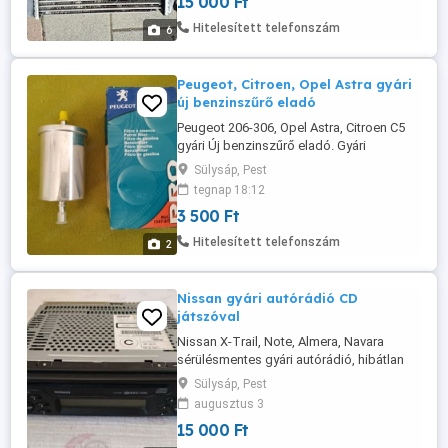
15 000 Ft
Hitelesített telefonszám
6
Peugeot, Citroen, Opel Astra gyári
új benzinszűrő eladó
Peugeot 206-306, Opel Astra, Citroen C5
gyári Új benzinszűrő eladó. Gyári
cikkszám: 1567.87 Átmérő 56 mm Hossz
Sülysáp, Pest
84 mm Csatlakozó cső átmérője 8 mm
tegnap 18:12
Csatlakozó cső hossza 30mm Ára: 3.000
3 500 Ft
Ft db Kérésére elküldöm Foxposttal (1699
Ft) 20-213-7510
Hitelesített telefonszám
2
Nissan gyári autórádió CD
játszóval
Nissan X-Trail, Note, Almera, Navara
sérülésmentes gyári autórádió, hibátlan
CD lejátszóval eladó. Gyártási év: 2007.
Sülysáp, Pest
Méretei: Magassága: 55 mm, Szélessége:
augusztus 3
185 mm, Mélysége 170 mm Van hozzá
15 000 Ft
tároló rekesz is, ami képen látszik, plusz