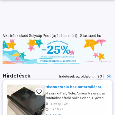
Alkatrész eladó Sülysáp Pest (új és használt) - Startapró.hu
Hirdetések
20
50
Hirdetések az oldalon:
Nissan tároló box autórádióhoz
Nissan X-Trail, Note, Almera, Navara gyári
autórádiós tároló boksz eladó. Gyártási
év: 2007. Fekete bakelit doboz, ezüst
Sülysáp, Pest
színű lenyitható ajtóval. Méretei:
ma 10:22
Magassága: 55 mm, Szélessége: 185 mm,