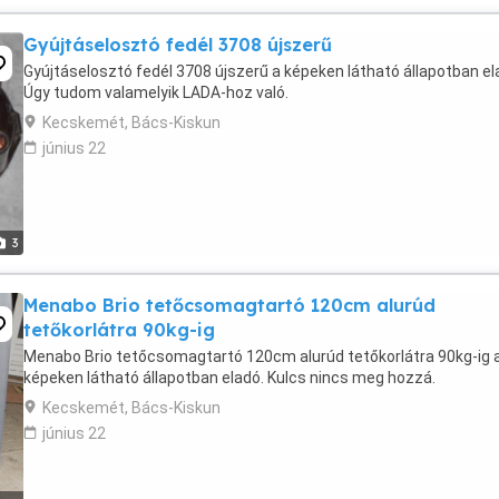
Gyújtáselosztó fedél 3708 újszerű
Gyújtáselosztó fedél 3708 újszerű a képeken látható állapotban el
Úgy tudom valamelyik LADA-hoz való.
Kecskemét, Bács-Kiskun
június 22
3
Menabo Brio tetőcsomagtartó 120cm alurúd
tetőkorlátra 90kg-ig
Menabo Brio tetőcsomagtartó 120cm alurúd tetőkorlátra 90kg-ig 
képeken látható állapotban eladó. Kulcs nincs meg hozzá.
Kecskemét, Bács-Kiskun
június 22