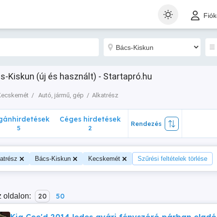
nhirdetések
Céges hirdetések
Rendezés
Fió
5
2
-Kiskun (új és használt) - Startapró.hu
Kecskemét
Autó, jármű, gép
Alkatrész
ánhirdetések
Céges hirdetések
Rendezés
5
2
atrész
Bács-Kiskun
Kecskemét
Szűrési feltételek törlése
 oldalon:
20
50