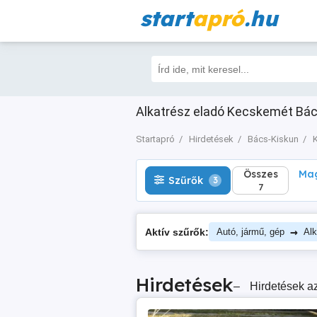
start
apró
.hu
Összes
Magá
Szűrők
3
7
Alkatrész eladó Kecskemét Bács
Startapró
Hirdetések
Bács-Kiskun
Összes
Mag
Szűrők
3
7
→
Aktív szűrők:
Autó, jármű, gép
Alk
Hirdetések
–
Hirdetések az