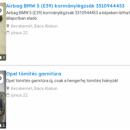
Airbag BMW 5 (E39) kormánylégzsák 3310944453
Airbag BMW 5 (E39) kormánylégzsák 3310944453 a képeken látha
állapotban eladó.
Kecskemét, Bács-Kiskun
június 22
3
Opel tömítés garnitúra
Opel tömítés garnitúra új, csak a hengerfej tömítés hiányzik!
Kecskemét, Bács-Kiskun
június 22
2