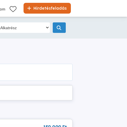
Hirdetésfeladás
kom