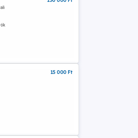
150 000 Ft
ali
rók
15 000 Ft