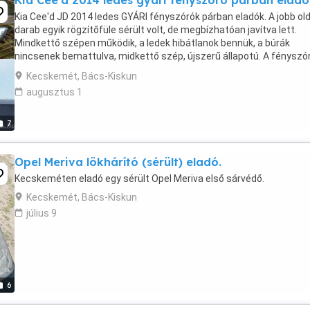
Kia Cee'd 2014 ledes gyári fényszóró párban eladó
Kia Cee'd JD 2014 ledes GYÁRI fényszórók párban eladók. A jobb old
darab egyik rögzítőfüle sérült volt, de megbízhatóan javítva lett.
Mindkettő szépen működik, a ledek hibátlanok bennük, a búrák
nincsenek bemattulva, midkettő szép, újszerű állapotú. A fényszó
elsősorban csak párban eladók. Kérésre ...
Kecskemét, Bács-Kiskun
augusztus 1
7
Opel Meriva lökhárító (sérült) eladó.
Kecskeméten eladó egy sérült Opel Meriva első sárvédő.
Kecskemét, Bács-Kiskun
július 9
6