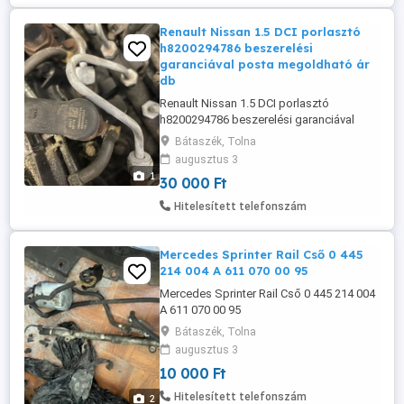
Renault Nissan 1.5 DCI porlasztó
h8200294786 beszerelési
garanciával posta megoldható ár
db
Renault Nissan 1.5 DCI porlasztó
h8200294786 beszerelési garanciával
posta megoldható ár db
Bátaszék, Tolna
augusztus 3
1
30 000 Ft
Hitelesített telefonszám
Mercedes Sprinter Rail Cső 0 445
214 004 A 611 070 00 95
Mercedes Sprinter Rail Cső 0 445 214 004
A 611 070 00 95
Bátaszék, Tolna
augusztus 3
10 000 Ft
Hitelesített telefonszám
2