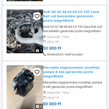
Audi Q5 Q7 A8 A6 A4 3.0 TDI Casa
Rail cső beszerelési garanciás
posta megoldható
Audi Q5 Q7 A8 A6 A4 3.0 TDI Casa Rail cső
beszerelési garanciás posta megoldható
kizárólag telefonon érdeklődjön
Bátaszék, Tolna
július 28
30 000 Ft
1
Hitelesített telefonszám
Mercedes nagynyomású szivattyú,
pumpa A 642 garanciás posta
megoldható
Mercedes nagynyomású szivattyú, pumpa
A 642 garanciás posta megoldható
Mercedes-Benz Viano (W639) (Baujahr PS,
Bátaszék, Tolna
Diesel) Mercedes-Benz Vito Bus (W639)
július 14
(Baujahr 09.2010 - ..., 224 PS, Diesel)
50 000 Ft
Mercedes-Benz Vito Mixto (W639)
2
(Baujahr 09.2010 - ..., 224 PS, Diesel)