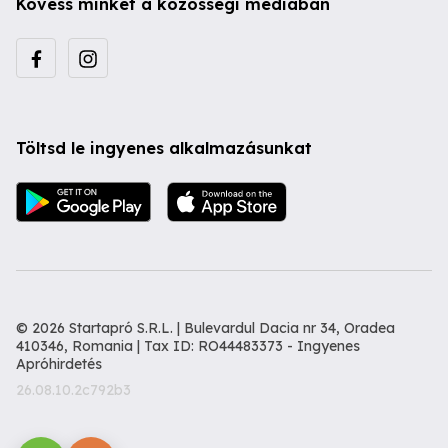
Kövess minket a közösségi médiában
Töltsd le ingyenes alkalmazásunkat
© 2026 Startapró S.R.L. | Bulevardul Dacia nr 34, Oradea
410346, Romania | Tax ID: RO44483373 -
Ingyenes
Apróhirdetés
26.08.10.2c792b3