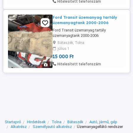
Hitelesített telefonszám
Mercedes-Benz ML-Klasse (W164)
(Baujahr ...
Ford Transit üzemanyag tartály
üzemanyagtank 2000-2006
Ford Transit üzemanyag tartály
üzemanyagtank 2000-2006
Bátaszék, Tolna
július 1
15 000 Ft
Hitelesített telefonszám
1
Startapró
Hirdetések
Tolna
Bátaszék
Autó, jármű, gép
Alkatrész
Személyautó alkatrész
Üzemanyagellátó rendszer