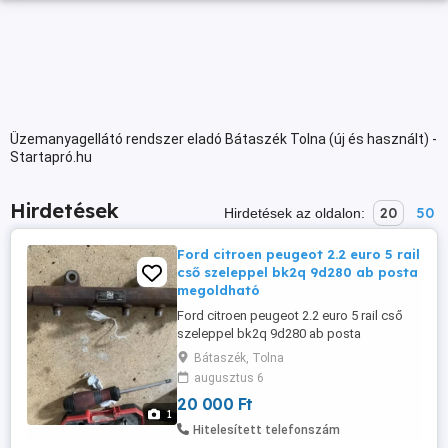
Üzemanyagellátó rendszer eladó Bátaszék Tolna (új és használt) -
Startapró.hu
Hirdetések
20
50
Hirdetések az oldalon:
Ford citroen peugeot 2.2 euro 5 rail
cső szeleppel bk2q 9d280 ab posta
megoldható
Ford citroen peugeot 2.2 euro 5 rail cső
szeleppel bk2q 9d280 ab posta
megoldható
Bátaszék, Tolna
augusztus 6
20 000 Ft
1
Hitelesített telefonszám