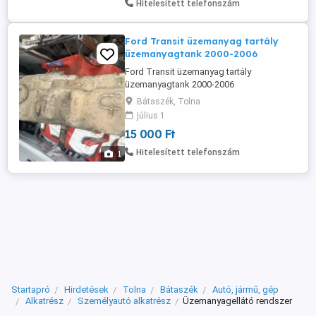
Hitelesített telefonszám
Mercedes-Benz ML-Klasse (W164)
(Baujahr ...
Ford Transit üzemanyag tartály
üzemanyagtank 2000-2006
Ford Transit üzemanyag tartály
üzemanyagtank 2000-2006
Bátaszék, Tolna
július 1
15 000 Ft
Hitelesített telefonszám
1
Startapró
Hirdetések
Tolna
Bátaszék
Autó, jármű, gép
Alkatrész
Személyautó alkatrész
Üzemanyagellátó rendszer