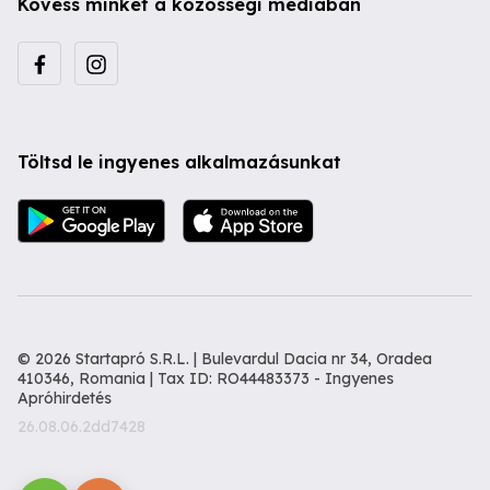
Kövess minket a közösségi médiában
Töltsd le ingyenes alkalmazásunkat
© 2026 Startapró S.R.L. | Bulevardul Dacia nr 34, Oradea
410346, Romania | Tax ID: RO44483373 -
Ingyenes
Apróhirdetés
26.08.06.2dd7428