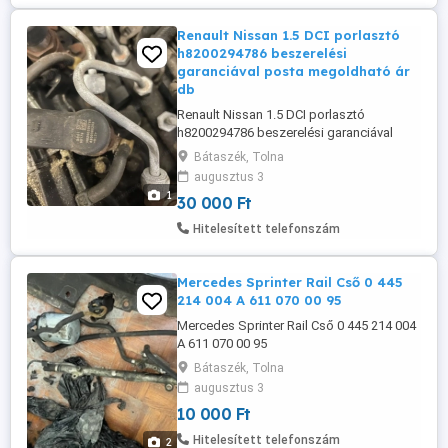
Renault Nissan 1.5 DCI porlasztó
h8200294786 beszerelési
garanciával posta megoldható ár
db
Renault Nissan 1.5 DCI porlasztó
h8200294786 beszerelési garanciával
posta megoldható ár db
Bátaszék, Tolna
augusztus 3
1
30 000 Ft
Hitelesített telefonszám
Mercedes Sprinter Rail Cső 0 445
214 004 A 611 070 00 95
Mercedes Sprinter Rail Cső 0 445 214 004
A 611 070 00 95
Bátaszék, Tolna
augusztus 3
10 000 Ft
Hitelesített telefonszám
2