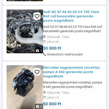
Audi Q5 Q7 A8 A6 A4 3.0 TDI Casa
Rail cső beszerelési garanciás
posta megoldható
Audi Q5 Q7 A8 A6 A4 3.0 TDI Casa Rail cső
beszerelési garanciás posta megoldható
kizárólag telefonon érdeklődjön
Bátaszék, Tolna
július 28
30 000 Ft
1
Hitelesített telefonszám
Mercedes nagynyomású szivattyú,
pumpa A 642 garanciás posta
megoldható
Mercedes nagynyomású szivattyú, pumpa
A 642 garanciás posta megoldható
Mercedes-Benz Viano (W639) (Baujahr PS,
Bátaszék, Tolna
Diesel) Mercedes-Benz Vito Bus (W639)
július 14
(Baujahr 09.2010 - ..., 224 PS, Diesel)
50 000 Ft
Mercedes-Benz Vito Mixto (W639)
2
(Baujahr 09.2010 - ..., 224 PS, Diesel)