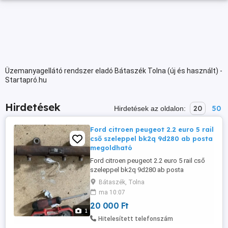
Üzemanyagellátó rendszer eladó Bátaszék Tolna (új és használt) -
Startapró.hu
Hirdetések
20
50
Hirdetések az oldalon:
Ford citroen peugeot 2.2 euro 5 rail
cső szeleppel bk2q 9d280 ab posta
megoldható
Ford citroen peugeot 2.2 euro 5 rail cső
szeleppel bk2q 9d280 ab posta
megoldható
Bátaszék, Tolna
ma 10:07
20 000 Ft
1
Hitelesített telefonszám