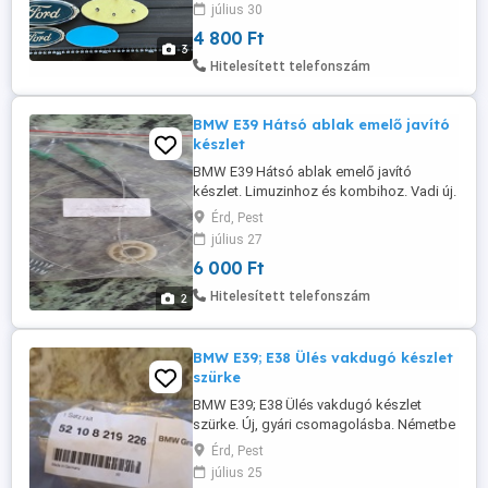
58mm - Ívelt Hátoldal 145mm x 58mm -
július 30
Patent füles hátoldal 148mm x 60mm -
4 800 Ft
Nyitható hátoldal 150mm x 60mm - Lapos
3
hátoldal 178mm x 70mm - Lapos hátoldal
Hitelesített telefonszám
178mm x 70mm - Ívelt Hátoldal 225mm ...
BMW E39 Hátsó ablak emelő javító
készlet
BMW E39 Hátsó ablak emelő javító
készlet. Limuzinhoz és kombihoz. Vadi új.
Érd, Pest
július 27
6 000 Ft
Hitelesített telefonszám
2
BMW E39; E38 Ülés vakdugó készlet
szürke
BMW E39; E38 Ülés vakdugó készlet
szürke. Új, gyári csomagolásba. Németbe
48 Gyári száma: 52 10 8 219 226 gyári
Érd, Pest
BMW
július 25