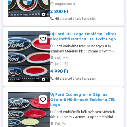
méretek, információk és rendelés a
augusztus 4
weboldalon érhető el: www. felni-kupak
2 800 Ft
.hu Szállítás megoldható Foxpost
4
automatába, és házhoz futárral!
Hitelesített telefonszám
Új Ford JEL Logo Embléma Felirat
Kiegészítő Matrica JEL Ívelt Logo
Új Ford embléma ívelt. Mindegyik Kék
színben! Méretek kb.: 125mm x 49mm -
Ívelt Hátoldal 142mm x 58mm - Ívelt
Érd, Pest
Hátoldal 178mm x 70mm - Ívelt Hátoldal
július 30
Az ár egy darabra értendő! 4990-Ft db
4 990 Ft
További méretek, információk és rendelés
a weboldalon érhető el: www. felni-kupak
Hitelesített telefonszám
1
.hu Szállítás megoldható Foxpost ...
Új Ford Csomagtartó Gépház
Géptető Hűtőmaszk Embléma JEL
Logo
Új Ford emblémák kék színben Méretek
(kb.): 115mm x 45mm - Lapos hátoldal
125mm x 49mm - Ívelt Hátoldal 142mm x
Érd, Pest