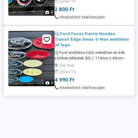
június 16
a weboldalon érhető el: www. felni-kupak
2 800 Ft
.hu Szállítás megoldható Foxpost
4
automatába, és házhoz futárral!
Hitelesített telefonszám
Új Ford Focus Fiesta Mondeo
Transit Edge Smax S-Max embléma
jel logo
Új Ford embléma több méretben és kék
színben Méretek (kb.): 115mm x 45mm -
Vastagság: 7mm (Lapos hátoldal) 125mm
Érd, Pest
x 49mm - Ívelt Hátoldal 142mm x 58mm -
június 15
Ívelt Hátoldal 145mm x 58mm -
4 990 Ft
Vastagság: 11.5mm (Patent füles
2
hátoldal) 150mm x 60mm - Vastagság:
Hitelesített telefonszám
6mm (Lapos hátoldal) 178mm x 70mm -
Vastagság: 12.5mm ...