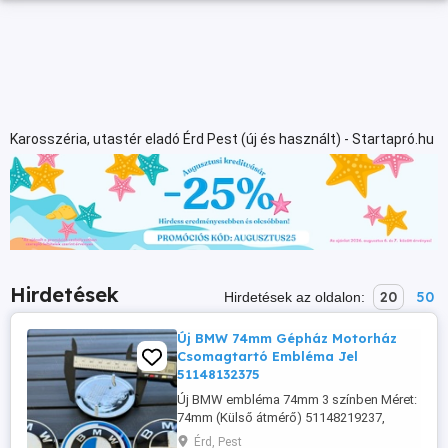
Karosszéria, utastér eladó Érd Pest (új és használt) - Startapró.hu
Hirdetések
20
50
Hirdetések az oldalon:
Új BMW 74mm Gépház Motorház
Csomagtartó Embléma Jel
51148132375
Új BMW embléma 74mm 3 színben Méret:
74mm (Külső átmérő) 51148219237,
51148132375 2800-ft db. További
Érd, Pest