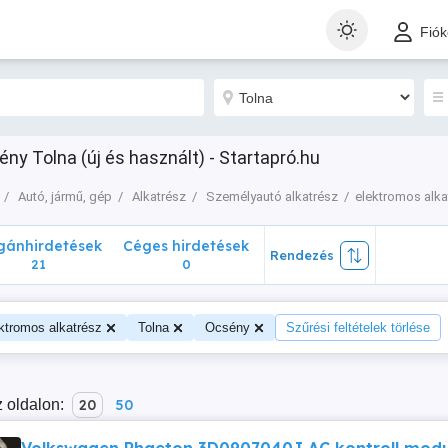
nhirdetések
Céges hirdetések
Rendezés
Fió
21
0
ny Tolna (új és használt) - Startapró.hu
Autó, jármű, gép
Alkatrész
Személyautó alkatrész
elektromos alka
ánhirdetések
Céges hirdetések
Rendezés
21
0
ktromos alkatrész
Tolna
Ocsény
Szűrési feltételek törlése
 oldalon:
20
50