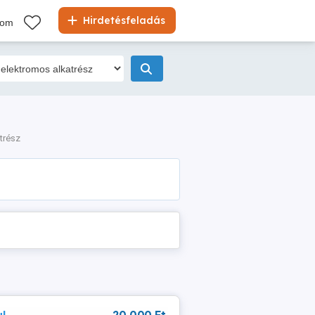
Hirdetésfeladás
kom
trész