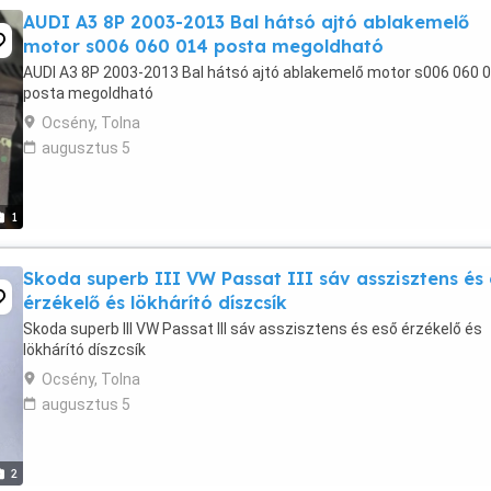
AUDI A3 8P 2003-2013 Bal hátsó ajtó ablakemelő
motor s006 060 014 posta megoldható
AUDI A3 8P 2003-2013 Bal hátsó ajtó ablakemelő motor s006 060 
posta megoldható
Ocsény, Tolna
augusztus 5
1
Skoda superb III VW Passat III sáv asszisztens és
érzékelő és lökhárító díszcsík
Skoda superb III VW Passat III sáv asszisztens és eső érzékelő és
lökhárító díszcsík
Ocsény, Tolna
augusztus 5
2