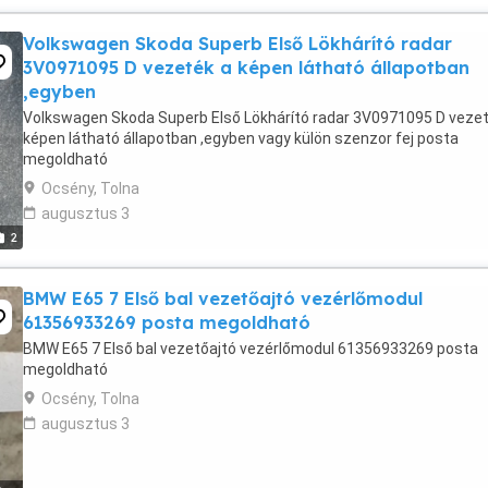
Volkswagen Skoda Superb Első Lökhárító radar
3V0971095 D vezeték a képen látható állapotban
,egyben
Volkswagen Skoda Superb Első Lökhárító radar 3V0971095 D vezet
képen látható állapotban ,egyben vagy külön szenzor fej posta
megoldható
Ocsény, Tolna
augusztus 3
2
BMW E65 7 Első bal vezetőajtó vezérlőmodul
61356933269 posta megoldható
BMW E65 7 Első bal vezetőajtó vezérlőmodul 61356933269 posta
megoldható
Ocsény, Tolna
augusztus 3