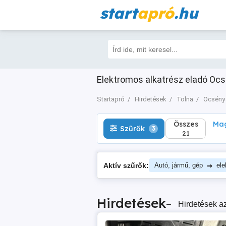
start
apró
.hu
Összes
Magá
Szűrők
3
21
Elektromos alkatrész eladó Ocsé
Startapró
Hirdetések
Tolna
Ocsény
Összes
Mag
Szűrők
3
21
→
Aktív szűrők:
Autó, jármű, gép
ele
Hirdetések
–
Hirdetések az