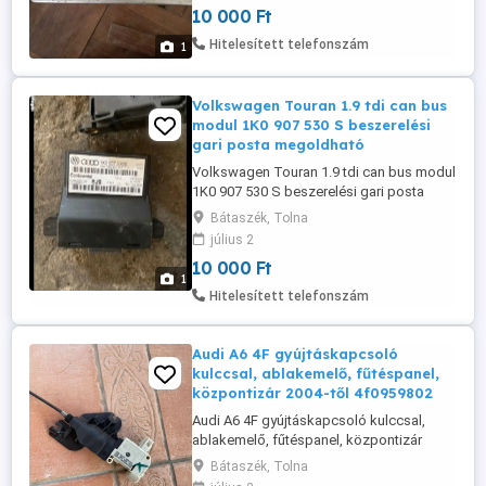
10 000 Ft
Hitelesített telefonszám
1
Volkswagen Touran 1.9 tdi can bus
modul 1K0 907 530 S beszerelési
gari posta megoldható
Volkswagen Touran 1.9 tdi can bus modul
1K0 907 530 S beszerelési gari posta
megoldható kizárólag telefonon
Bátaszék, Tolna
érdeklődjön
július 2
10 000 Ft
1
Hitelesített telefonszám
Audi A6 4F gyújtáskapcsoló
kulccsal, ablakemelő, fűtéspanel,
központizár 2004-től 4f0959802
Audi A6 4F gyújtáskapcsoló kulccsal,
ablakemelő, fűtéspanel, központizár
2004-től 4f0959802 jobbos első 15.000.-
Bátaszék, Tolna
3B0 959782 A 5000.- fűtéspanel 20.000.-