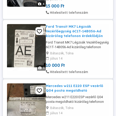
4
15 000 Ft
Hitelesített telefonszám
Ford Transit MK7 Légzsák
Vezérlőegység 6C1T-14B056-Ad
kizárólag telefonon érdeklődjön
Ford Transit MK7 Légzsák Vezérlőegység
6C1T-14B056-Ad kizárólag telefonon
érdeklődjön
Bátaszék, Tolna
július 14
10 000 Ft
1
Hitelesített telefonszám
Mercedes w211 E220 ESP vezérlő
Q04 posta megoldható
Mercedes w211 E220 ESP vezérlő Q04
posta megoldható kizárólag telefonon
érdeklődjön
Bátaszék, Tolna
július 14