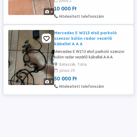
július 2
4F0 907 280 A komfort modul 15.000.- cd
10 000 Ft
tár 10.000.- kizárólag telefonon
6
érdeklődjön
Hitelesített telefonszám
Mercedes E W213 első parkoló
szenzor külön radar vezérlő
kábellel A A A
Mercedes E W213 első parkoló szenzor
külön radar vezérlő kábellel A A A
Bátaszék, Tolna
június 29
50 000 Ft
2
Hitelesített telefonszám