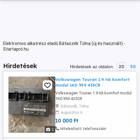
Elektromos alkatrész eladó Bátaszék Tolna (új és használt) -
Startapró.hu
Hirdetések
20
50
Hirdetések az oldalon:
Volkswagen Touran 1.9 tdi komfort
modul 1K0 959 433CR
Volkswagen Touran 1.9 tdi komfort modul
1K0 959 433CR
Bátaszék, Tolna
augusztus 6
10 000 Ft
Hitelesített telefonszám
1