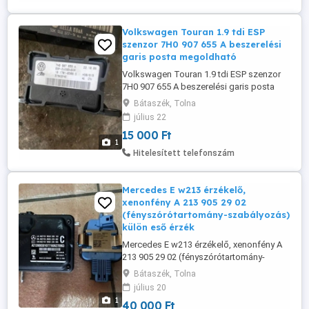
Volkswagen Touran 1.9 tdi ESP
szenzor 7H0 907 655 A beszerelési
garis posta megoldható
Volkswagen Touran 1.9 tdi ESP szenzor
7H0 907 655 A beszerelési garis posta
megoldható kizárólag telefonon
Bátaszék, Tolna
érdeklődjön
július 22
15 000 Ft
1
Hitelesített telefonszám
Mercedes E w213 érzékelő,
xenonfény A 213 905 29 02
(fényszórótartomány-szabályozás)
külön eső érzék
Mercedes E w213 érzékelő, xenonfény A
213 905 29 02 (fényszórótartomány-
szabályozás) külön eső érzékelő szenzor
Bátaszék, Tolna
posta megoldható
július 20
1
40 000 Ft