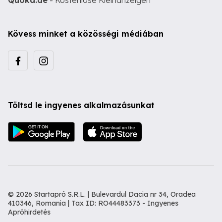
Quoka.de
- Kostenlose Kleinanzeigen
Kövess minket a közösségi médiában
Töltsd le ingyenes alkalmazásunkat
© 2026 Startapró S.R.L. | Bulevardul Dacia nr 34, Oradea
410346, Romania | Tax ID: RO44483373 -
Ingyenes
Apróhirdetés