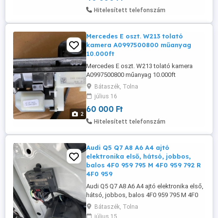
Hitelesített telefonszám
Mercedes E oszt. W213 tolató
kamera A0997500800 műanyag
10.000ft
Mercedes E oszt. W213 tolató kamera
A0997500800 műanyag 10.000ft
Bátaszék, Tolna
július 16
60 000 Ft
2
Hitelesített telefonszám
Audi Q5 Q7 A8 A6 A4 ajtó
elektronika első, hátsó, jobbos,
balos 4F0 959 795 M 4F0 959 792 R
4F0 959
Audi Q5 Q7 A8 A6 A4 ajtó elektronika első,
hátsó, jobbos, balos 4F0 959 795 M 4F0
959 792 R 4F0 959 793 R 4F0 959 795 M ÁR
Bátaszék, Tolna
DB
július 15