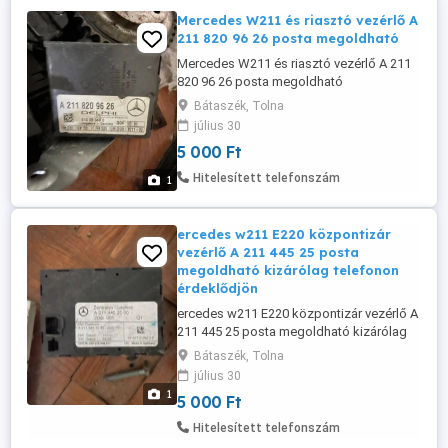
Mercedes W211 és riasztó vezérlő A
211 820 96 26 posta megoldható
Mercedes W211 és riasztó vezérlő A 211
820 96 26 posta megoldható
Bátaszék, Tolna
július 30
5 000 Ft
Hitelesített telefonszám
1
ercedes w211 E220 központizár
vezérlő A 211 445 25 posta
megoldható kizárólag telefonon
érdeklődjön
ercedes w211 E220 központizár vezérlő A
211 445 25 posta megoldható kizárólag
telefonon érdeklődjön
Bátaszék, Tolna
július 30
1
5 000 Ft
Hitelesített telefonszám