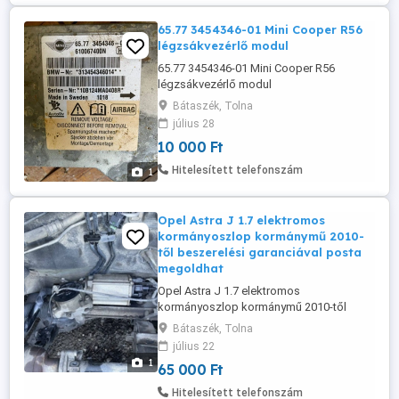
65.77 3454346-01 Mini Cooper R56
légzsákvezérlő modul
65.77 3454346-01 Mini Cooper R56
légzsákvezérlő modul
Bátaszék, Tolna
július 28
10 000 Ft
Hitelesített telefonszám
1
Opel Astra J 1.7 elektromos
kormányoszlop kormánymű 2010-
től beszerelési garanciával posta
megoldhat
Opel Astra J 1.7 elektromos
kormányoszlop kormánymű 2010-től
beszerelési garanciával posta
Bátaszék, Tolna
megoldható kizárólag telefonon
július 22
érdeklődjön
1
65 000 Ft
Hitelesített telefonszám