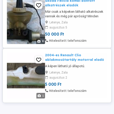
Skoda Felicia kombi bontott
alkatrészek eladók
Már csak a képeken látható alkatrészek
vannak és még pár apróság! Minden
alkatrész jó állapotban van. A garnitúra
Letenye, Zala
első fékbetét új állapotú!
augusztus 5
50 000 Ft
Hitelesített telefonszám
8
2004-es Renault Clio
ablakmosótartály motorral eladó
A képen látható jó állapotú.
Letenye, Zala
augusztus 2
5 000 Ft
Hitelesített telefonszám
1