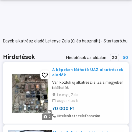
Egyéb alkatrész eladó Letenye Zala (új és használt) - Startapró.hu
Hirdetések
20
50
Hirdetések az oldalon:
A képeken látható UAZ alkatrészek
eladók
Van köztük új alkatrész is. Zala megyében
találhatók.
Letenye, Zala
augusztus 6
70 000 Ft
Hitelesített telefonszám
2