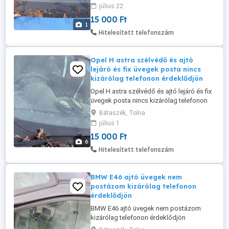
július 22
15 000 Ft
1
Hitelesített telefonszám
Opel H astra szélvédő és ajtó
lejáró és fix üvegek posta nincs
kizárólag telefonon érdeklődjön
Opel H astra szélvédő és ajtó lejáró és fix
üvegek posta nincs kizárólag telefonon
érdeklődjön
Bátaszék, Tolna
július 1
15 000 Ft
6
Hitelesített telefonszám
BMW E46 ajtó üvegek nem
postázom kizárólag telefonon
érdeklődjön
BMW E46 ajtó üvegek nem postázom
kizárólag telefonon érdeklődjön