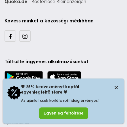
Quoka.de
- Kostenlose Kleinanzeigen
Kövess minket a közösségi médiában
Töltsd le ingyenes alkalmazásunkat
💖 25% kedvezményt kaptál
egyenlegfeltöltésre 💖
Az ajánlat csak korlátozott ideig érvényes!
© 2026 Startapró S.R.L. | Bulevardul Dacia nr 34, Oradea
Egyenleg feltöltése
410346, Romania | Tax ID: RO44483373 -
Ingyenes
Apróhirdetés