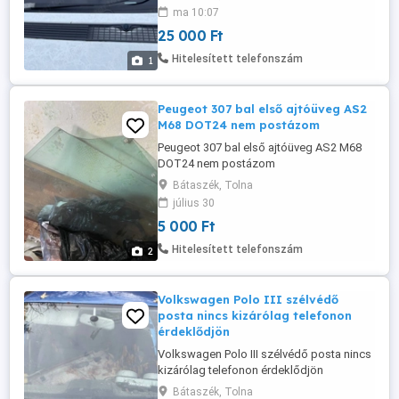
ma 10:07
25 000 Ft
Hitelesített telefonszám
1
Peugeot 307 bal első ajtóüveg AS2
M68 DOT24 nem postázom
Peugeot 307 bal első ajtóüveg AS2 M68
DOT24 nem postázom
Bátaszék, Tolna
július 30
5 000 Ft
Hitelesített telefonszám
2
Volkswagen Polo III szélvédő
posta nincs kizárólag telefonon
érdeklődjön
Volkswagen Polo III szélvédő posta nincs
kizárólag telefonon érdeklődjön
Bátaszék, Tolna