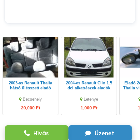
2003-as Renault Thalia
2004-es Renault Clio 1.5
Eladó 2db Renault Clio-
hátsó ülésszett eladó
dci alkatrészek eladók
Thalia v
Becsehely
Letenye
20,000 Ft
1,000 Ft
1
Hívás
Üzenet