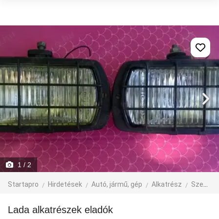
1
/ 2
Startapro
Hirdetések
Autó, jármű, gép
Alkatrész
Személyautó alkatrész
Lada alkatrészek eladók