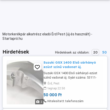
Motorkerékpár alkatrész eladó Érd Pest (új és használt) -
Startapró.hu
Hirdetések
20
50
Hirdetések az oldalon:
Suzuki GSX 1400 Első sárhányó
ezüst színű vadonat új.
Suzuki GSX 1400 Első sárhányó ezüst
színű vadonat új. Gyári száma: 53111-
42F00-13L Új ára: 192,31 - 233,60 80. Ft az
Érd, Pest
eBayon.
tegnap 22:50
50 000 Ft
Hitelesített telefonszám
2