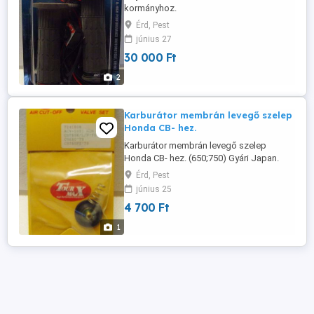
kormányhoz.
Érd, Pest
június 27
30 000 Ft
2
Karburátor membrán levegő szelep
Honda CB- hez.
Karburátor membrán levegő szelep
Honda CB- hez. (650;750) Gyári Japan.
Érd, Pest
június 25
4 700 Ft
1