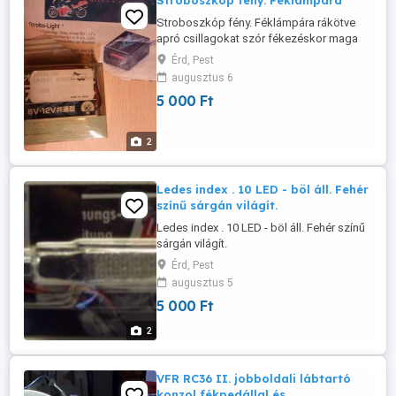
Stroboszkóp fény. Féklámpára
Stroboszkóp fény. Féklámpára rákötve
apró csillagokat szór fékezéskor maga
után. Jó show, de nem közúti forgalomba,
Érd, Pest
hanem csak privát területen. Eredeti japán.
augusztus 6
5 000 Ft
2
Ledes index . 10 LED - böl áll. Fehér
színű sárgán világít.
Ledes index . 10 LED - böl áll. Fehér színű
sárgán világít.
Érd, Pest
augusztus 5
5 000 Ft
2
VFR RC36 II. jobboldali lábtartó
konzol fékpedállal és