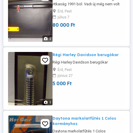
ritkaság 1991 böl. Vadi új még nem volt
felszerelve. R1-es Yamahára lett véve 91-
Érd, Pest
es évjáratúra. A tartókészlet is hiánytalanul
július 7
meg van hozzá.
80 000 Ft
1
Régi Harley Davidson berugókar
Régi Harley Davidson berugókar
Érd, Pest
június 27
5 000 Ft
1
Daytona markolatfűtés 1 Colos
kormányhoz.
Daytona markolatfűtés 1 Colos