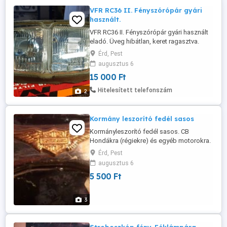
VFR RC36 II. Fényszórópár gyári
használt.
VFR RC36 II. Fényszórópár gyári használt
eladó. Üveg hibátlan, keret ragasztva.
Halogén izzókkal együtt.
Érd, Pest
augusztus 6
15 000 Ft
Hitelesített telefonszám
2
Kormány leszorító fedél sasos
Kormányleszorító fedél sasos. CB
Hondákra (régiekre) és egyéb motorokra.
Kérésre mérek.
Érd, Pest
augusztus 6
5 500 Ft
3