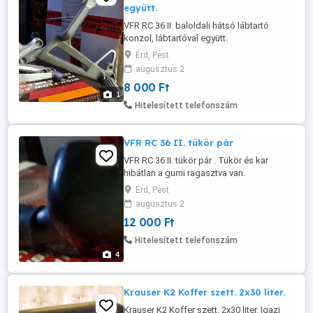
együtt.
VFR RC 36 II. baloldali hátsó lábtartó
konzol, lábtartóval együtt.
Érd, Pest
augusztus 2
8 000 Ft
1
Hitelesített telefonszám
VFR RC 36 II. tükör pár
VFR RC 36 II. tükör pár . Tükör és kar
hibátlan a gumi ragasztva van.
Érd, Pest
augusztus 2
12 000 Ft
Hitelesített telefonszám
4
Krauser K2 Koffer szett. 2x30 liter.
Krauser K2 Koffer szett. 2x30 liter. Igazi