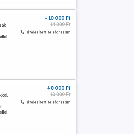
10 000 Ft
14 000 Ft
csák
Hitelesített telefonszám
llel
8 000 Ft
10 000 Ft
kkel,
Hitelesített telefonszám
r
llel