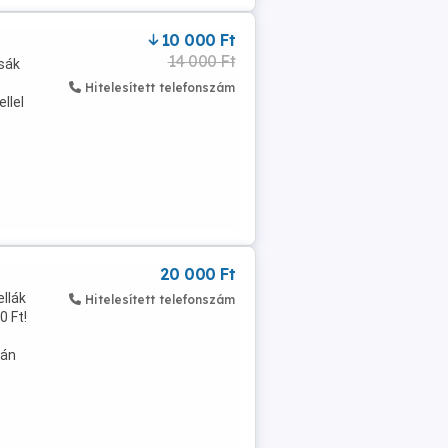
10 000 Ft
14 000 Ft
csák
Hitelesített telefonszám
llel
20 000 Ft
ellák
Hitelesített telefonszám
0 Ft!
tán