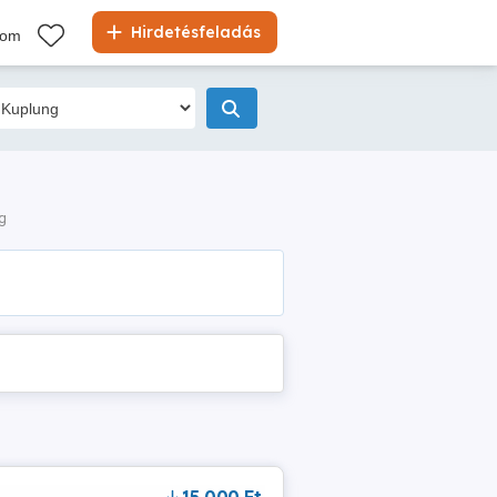
Hirdetésfeladás
kom
g