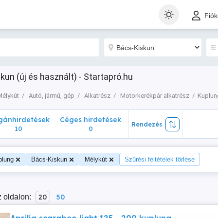
nhirdetések
Céges hirdetések
Rendezés
Fió
10
0
un (új és használt) - Startapró.hu
Mélykút
Autó, jármű, gép
Alkatrész
Motorkerékpár alkatrész
Kuplun
ánhirdetések
Céges hirdetések
Rendezés
10
0
plung
Bács-Kiskun
Mélykút
Szűrési feltételek törlése
 oldalon:
20
50