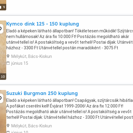
9
Kymco dink 125 - 150 kuplung
Eladó a képeken látható állapotban! Tökéletesen működik! Szíjtár
nem hullámosak! Az ára fix 10.000 Ft! Postázás megoldható akár
utánvétellel is! A postaköltség a vevőt terheli! Postai díjak: Utánvéte
házhoz - 3300 Ft Utánvétellel postán maradóként - 3075 Ft
Utánvétellel MPL csomagautomatába ...
Mélykút, Bács-Kiskun
június 15
10
Suzuki Burgman 250 kuplung
Eladó a képeken látható állapotban! Csapágyak, szíjtárcsák hibátla
A pofákat cserélni kell! Évjárat 1999-2006! Az ára fix 12.000 Ft!
Postázás megoldható akár utánvétellel is! A postaköltség a vevőt
terheli! Postai díjak: Utánvétellel házhoz - 3300 Ft Utánvétellel pos
maradóként - 3075 Ft Utánvétellel ...
Mélykút, Bács-Kiskun
június 10