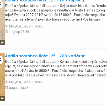
Aprilia scarabeo light 125 - 200 kuplung
Eladó a képeken látható állapotban! Szíjtárcsák hibátlanok, ferodol
nincs lekopva, rugók csapágyak is hibátlanok! A jelölt lemez zörög
rajta!! Évjárat 2007-2010! Az ára fix 15.000 Ft! Postázás megoldhat
akár utánvétellel is! A postaköltség a vevőt terheli! Postai díjak:
Utánvétellel házhoz - 3570 Ft Utánvétellel ...
Mélykút, Bács-Kiskun
tegnap 08:56
10
Aprilia scarabeo light 125 - 200 variátor
Eladó a képeken látható állapotban! Kompletten külső szíjtárcsáva
együtt, és csak egyben eladó! Felületük nem hullámosak! A görgők
cserélni kell! Az ára fix 8000 Ft! Postázás megoldható akár utánvéte
is! A postaköltség a vevőt terheli! Postai díjak: Utánvétellel házhoz 
3300 Ft Utánvétellel ...
Mélykút, Bács-Kiskun
augusztus 3
10