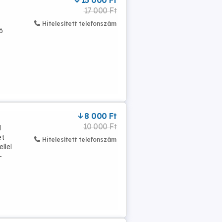
15 000 Ft
17 000 Ft
Hitelesített telefonszám
ó
8 000 Ft
10 000 Ft
l
et
Hitelesített telefonszám
llel
-