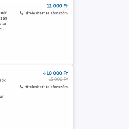
12 000 Ft
nok!
Hitelesített telefonszám
tázás
stai
t -
10 000 Ft
15 000 Ft
csák
Hitelesített telefonszám
tán