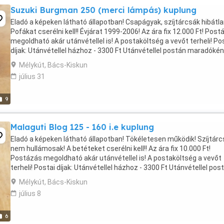
Suzuki Burgman 250 (merci lámpás) kuplung
Eladó a képeken látható állapotban! Csapágyak, szíjtárcsák hibátla
Pofákat cserélni kell!! Évjárat 1999-2006! Az ára fix 12.000 Ft! Pos
megoldható akár utánvétellel is! A postaköltség a vevőt terheli! Po
díjak: Utánvétellel házhoz - 3300 Ft Utánvétellel postán maradókén
3075 Ft Utánvétellel ...
Mélykút, Bács-Kiskun
július 31
9
Malaguti Blog 125 - 160 i.e kuplung
Eladó a képeken látható állapotban! Tökéletesen működik! Szíjtár
nem hullámosak! A betéteket cserélni kell!! Az ára fix 10.000 Ft!
Postázás megoldható akár utánvétellel is! A postaköltség a vevőt
terheli! Postai díjak: Utánvétellel házhoz - 3300 Ft Utánvétellel pos
maradóként - 3075 Ft Utánvétellel ...
Mélykút, Bács-Kiskun
július 8
6