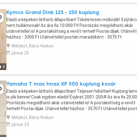
Kymco Grand Dink 125 - 150 kuplung
Eladó a képeken látható állapotban! Tökéletesen működik! Szíjtár
nem hullámosak! Az ára fix 10.000 Ft! Postázás megoldható akár
utánvétellel is! A postaköltség a vevőt terheli! Postai díjak: Utánvéte
házhoz - 3300 Ft Utánvétellel postán maradóként - 3075 Ft
Utánvétellel MPL csomagautomatába ...
Mélykút, Bács-Kiskun
június 25
8
Yamaha T max tmax XP 500 kuplung kosár
Eladó a képeken látható állapotban! Teljesen hibátlan! Kuplung lam
is jók benne! Csak egyben eladó! Évjárat 2001-2004! Az ára fix 20.00
Postázás megoldható akár utánvétellel is! A postaköltség a vevőt
terheli! Postai díjak: Utánvétellel házhoz - 3570 Ft Utánvétellel pos
maradóként - 3460 ...
Mélykút, Bács-Kiskun
június 23