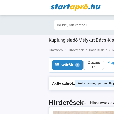
start
apró
.hu
Összes
Magá
Szűrők
3
10
Kuplung eladó Mélykút Bács-Kisk
Startapró
Hirdetések
Bács-Kiskun
Összes
Mag
Szűrők
3
10
→
Aktív szűrők:
Autó, jármű, gép
Ku
Hirdetések
–
Hirdetések az