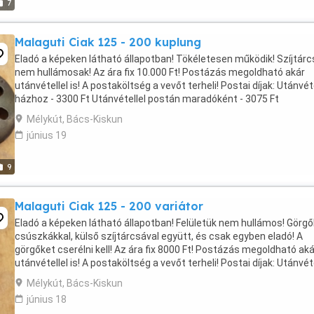
7
Malaguti Ciak 125 - 200 kuplung
Eladó a képeken látható állapotban! Tökéletesen működik! Szíjtár
nem hullámosak! Az ára fix 10.000 Ft! Postázás megoldható akár
utánvétellel is! A postaköltség a vevőt terheli! Postai díjak: Utánvéte
házhoz - 3300 Ft Utánvétellel postán maradóként - 3075 Ft
Utánvétellel MPL csomagautomatába ...
Mélykút, Bács-Kiskun
június 19
9
Malaguti Ciak 125 - 200 variátor
Eladó a képeken látható állapotban! Felületük nem hullámos! Görgő
csúszkákkal, külső szíjtárcsával együtt, és csak egyben eladó! A
görgőket cserélni kell! Az ára fix 8000 Ft! Postázás megoldható aká
utánvétellel is! A postaköltség a vevőt terheli! Postai díjak: Utánvéte
házhoz - 3020 Ft Utánvétellel ...
Mélykút, Bács-Kiskun
június 18