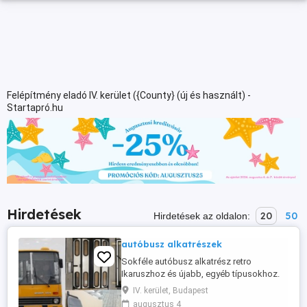
Felépítmény eladó IV. kerület ({County} (új és használt) -
Startapró.hu
Hirdetések
20
50
Hirdetések az oldalon:
autóbusz alkatrészek
Sokféle autóbusz alkatrész retro
Ikaruszhoz és újabb, egyéb típusokhoz.
Érdeklődés esetén online küldünk listát. A
IV. kerület, Budapest
képeken látható légrugó tartók külön
augusztus 4