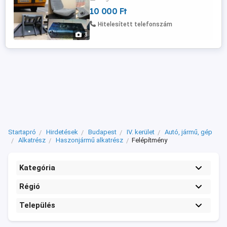
eladók, azonosító szám: 20 82 65 28 bal,
10 000 Ft
20 82 65 21 jobb, a készlet többi részét
továbbra is egy tételben kínáljuk. A
Hitelesített telefonszám
megadott ár nem a teljes készletre ...
3
Startapró
Hirdetések
Budapest
IV. kerület
Autó, jármű, gép
Alkatrész
Haszonjármű alkatrész
Felépítmény
Kategória
Régió
Település