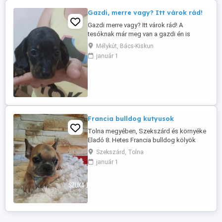
Gazdi, merre vagy? Itt várok rád!
Gazdi merre vagy? Itt várok rád! A
tesóknak már meg van a gazdi én is
várom nagyon az új gazdim! Törpe tacskó
Mélykút, Bács-Kiskun
kiskutya új szerető családjához költözne!
január 1
Szülők a helyszínen megtekinthetőek!
Augusztus 11. - én oltással eü kiskönyvvel
rendszeres féregtelenítéssel vihető! Hívj
bátran a megadott ...
Francia bulldog kutyusok
Tolna megyében, Szekszárd és környéke
Eladó 8. Hetes Francia bulldog kölyök
kutyusok . Felelőségteljes Gazdikat
Szekszárd, Tolna
keresünk akik szerető otthont tudnak
január 1
biztosítani a kutyusok számára.