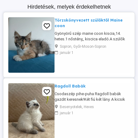
Hirdetések, melyek érdekelhetnek
Törzskönyvezett szülőktől Maine
coon
Gyönyörű szép maine coon kiscia,14.
hetes.1 nőstény,, kiscica eladó.A szülők
törzskönyvezett cicaák a kicsi
Sopron, Győr-Moson-Sopron
nem.Nagyon
január 1
kedves,játékos,bújós,.Alomra szoktatva,
rendszeresen féregtelenítve vihető.
el.Szűlők megtekinthetőek.Kezdő
csomaggal vihető. Érdeklődni délelőtt
,vagy este 18.00.után lehet.Hétvégén ...
Ragdoll Babák
Csodaszép pihe-puha Ragdoll babák
gazdit keresnek!Két fiú két lány. A kicsik
két hét mulva(aug.17) költözhetnek ugy
Besenyotelek, Heves
családjukhoz,rendszeresen
január 1
parazitamentesítve és ajánlott oltassal. A
cicák családi környezetben cseperednek,
kizárólag benti tartásúak!Az új gazdik
jelentkezését is ilyen gondoskodás és ...