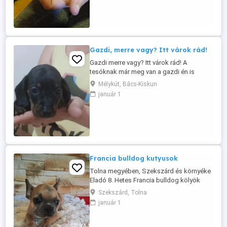
kisfiú 1 fekete cser kisfiú
Gazdi, merre vagy? Itt várok rád!
Gazdi merre vagy? Itt várok rád! A
tesóknak már meg van a gazdi én is
várom nagyon az új gazdim! Törpe tacskó
Mélykút, Bács-Kiskun
kiskutya új szerető családjához költözne!
január 1
Szülők a helyszínen megtekinthetőek!
Augusztus 11. - én oltással eü kiskönyvvel
rendszeres féregtelenítéssel vihető! Hívj
bátran a megadott ...
Francia bulldog kutyusok
Tolna megyében, Szekszárd és környéke
Eladó 8. Hetes Francia bulldog kölyök
kutyusok . Felelőségteljes Gazdikat
Szekszárd, Tolna
keresünk akik szerető otthont tudnak
január 1
biztosítani a kutyusok számára.