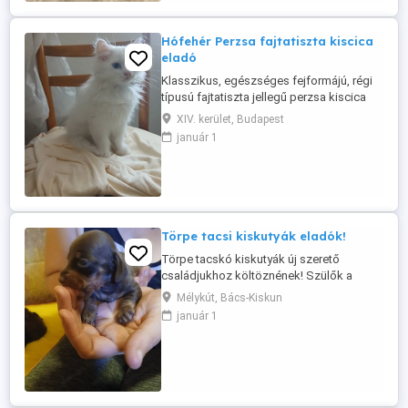
Hófehér Perzsa fajtatiszta kiscica
eladó
Klasszikus, egészséges fejformájú, régi
típusú fajtatiszta jellegű perzsa kiscica
elvihető! 3 hónapos. Rendkívül intelligens,
XIV. kerület, Budapest
nyugodt barátságos és kedves fajta. A
január 1
kiscica kedves, jól szocializált
szobatiszta. Szüleik certifikáltak. Oltva,
"Kezdőcsomaggal" elvihetőek.
Törpe tacsi kiskutyák eladók!
Törpe tacskó kiskutyák új szerető
családjukhoz költöznének! Szülők a
helyszínen megtekinthetőek! Augusztus
Mélykút, Bács-Kiskun
29.-től oltással eü kiskönyvvel rendszeres
január 1
féregtelenítéssel vihetőek! Hívj bátran a 06
30 591 13 08 telefonszámon! 2 csoki cser
kisfiú 1 fekete cser kisfiú