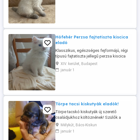
parazitamentesítve és ajánlott oltassal. A
cicák családi környezetben cseperednek,
kizárólag benti tartásúak!Az új gazdik
jelentkezését is ilyen gondoskodás és ...
Hófehér Perzsa fajtatiszta kiscica
eladó
Klasszikus, egészséges fejformájú, régi
típusú fajtatiszta jellegű perzsa kiscica
elvihető! 3 hónapos. Rendkívül intelligens,
XIV. kerület, Budapest
nyugodt barátságos és kedves fajta. A
január 1
kiscica kedves, jól szocializált
szobatiszta. Szüleik certifikáltak. Oltva,
"Kezdőcsomaggal" elvihetőek.
Törpe tacsi kiskutyák eladók!
Törpe tacskó kiskutyák új szerető
családjukhoz költöznének! Szülők a
helyszínen megtekinthetőek! Augusztus
Mélykút, Bács-Kiskun
29.-től oltással eü kiskönyvvel rendszeres
január 1
féregtelenítéssel vihetőek! Hívj bátran a 06
30 591 13 08 telefonszámon! 2 csoki cser