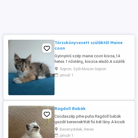
Törzskönyvezett szülőktől Maine
coon
Gyönyörű szép maine coon kiscia,14.
hetes.1 nőstény,, kiscica eladó.A szülők
törzskönyvezett cicaák a kicsi
Sopron, Győr-Moson-Sopron
nem.Nagyon
január 1
kedves,játékos,bújós,.Alomra szoktatva,
rendszeresen féregtelenítve vihető.
el.Szűlők megtekinthetőek.Kezdő
csomaggal vihető. Érdeklődni délelőtt
,vagy este 18.00.után lehet.Hétvégén ...
Ragdoll Babák
Csodaszép pihe-puha Ragdoll babák
gazdit keresnek!Két fiú két lány. A kicsik
két hét mulva(aug.17) költözhetnek ugy
Besenyotelek, Heves
családjukhoz,rendszeresen
január 1