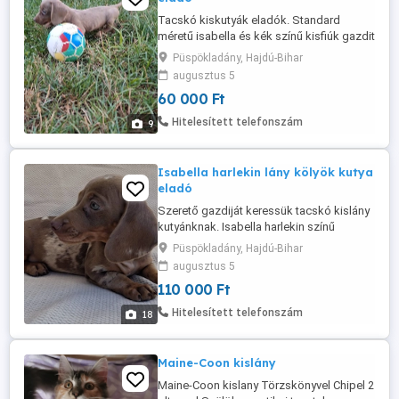
Tacskó kiskutyák eladók. Standard
méretű isabella és kék színű kisfiúk gazdit
keresnek. A kölykök 10 hetesek elmúltak,
Püspökladány, Hajdú-Bihar
minőségi tápon családias környezetben
augusztus 5
nevelkednek. Rendszeresen
60 000 Ft
féreghajtózva, kötelező oltásukat
megkapták. Egészségügyi kiskönyvvel
Hitelesített telefonszám
9
rendelkeznek, a chip az új gazdit terheli.
Törzskönyvük ...
Isabella harlekin lány kölyök kutya
eladó
Szerető gazdiját keressük tacskó kislány
kutyánknak. Isabella harlekin színű
standard méretű kölyök szuka kutyánk
Püspökladány, Hajdú-Bihar
családias környezetből költözne. A
augusztus 5
kiskutya minőségi tápon nevelkedik, 2
110 000 Ft
oltással rendelkezik, rendszeresen
féregtelenítve van. A vevő terhére
Hitelesített telefonszám
18
chippelve vihető. Érdeklődni egész nap
06707090753-as ...
Maine-Coon kislány
Maine-Coon kislany Törzskönyvel Chipel 2