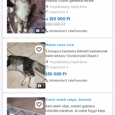
oltassal Szülök genetikai tesztel
rendelkeznek N N Benti tartásra mehet
Püspökladány, Hajdú-Bihar
augusztus 4
150 000 Ft
250 000 Ft
10
Hitelesített telefonszám
Maine coon cica
5 hónapos kandurka Elérhető kedvencnek
Benti tartásra Törzskönyvel Chipel 2
oltassal Szülök genetikai tesztel
Püspökladány, Hajdú-Bihar
rendelkeznek N N
augusztus 4
150 000 Ft
Hitelesített telefonszám
7
Itató-etető vályú, önitató
Itató-etető vályú, önitató gyártása
többféle méretben. Ár méret függő kérje