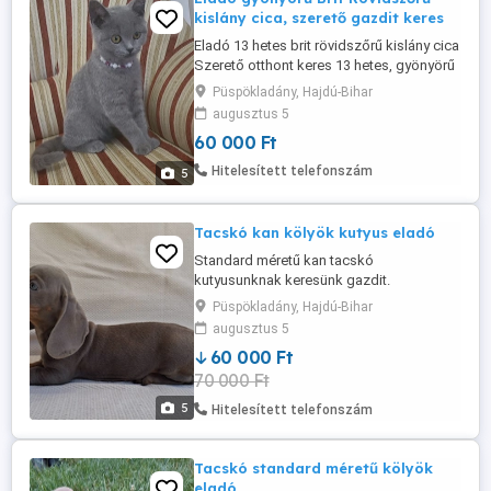
kislány cica, szerető gazdit keres
Eladó 13 hetes brit rövidszőrű kislány cica
Szerető otthont keres 13 hetes, gyönyörű
Brit Rövidszőrű kislány cica. Egészséges,
Püspökladány, Hajdú-Bihar
játékos, kíváncsi. Korának megfelelően
augusztus 5
szobatiszta, alomtálcát magabiztosan
60 000 Ft
használja. Minőségi száraztápot szívesen
fogyaszt. A cica várja felelősségteljes,
Hitelesített telefonszám
5
szerető gazdiját, ...
Tacskó kan kölyök kutyus eladó
Standard méretű kan tacskó
kutyusunknak keresünk gazdit.
Örökmozgó kisfiú isabella színű
Püspökladány, Hajdú-Bihar
gazdisodna. Az eladó kiskutyáról további
augusztus 5
infó telefonon 06707090753-as számon
60 000 Ft
kérhető.
70 000 Ft
5
Hitelesített telefonszám
Tacskó standard méretű kölyök
eladó