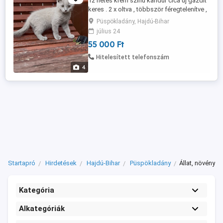
12 hetes krém színű kandúr cica új gazdit
keres . 2 x oltva , többször féregtelenítve ,
Regisztrált oltási könyvel kerül új
Püspökladány, Hajdú-Bihar
otthonába . Kezes, szeretetteljes cica .
július 24
55 000 Ft
Hitelesített telefonszám
4
Startapró
Hirdetések
Hajdú-Bihar
Püspökladány
Állat, növény
Kategória
Alkategóriák