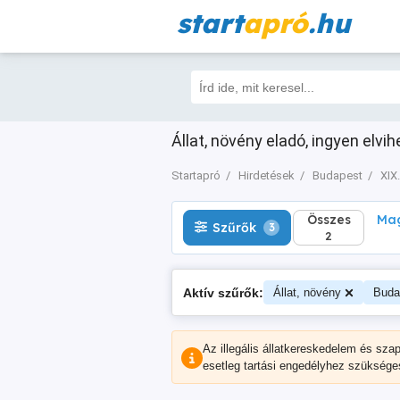
start
apró
.hu
Összes
Magá
Szűrők
3
2
Állat, növény eladó, ingyen elvi
Startapró
Hirdetések
Budapest
XIX.
Összes
Mag
Szűrők
3
2
Aktív szűrők:
Állat, növény
Buda
Az illegális állatkereskedelem és sza
esetleg tartási engedélyhez szüksége