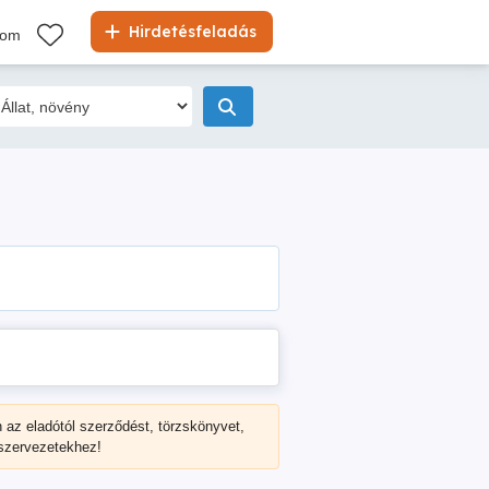
Hirdetésfeladás
kom
n az eladótól
szerződést, törzskönyvet,
 szervezetekhez!