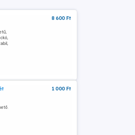
8 600 Ft
etű,
uckó,
abil,
ét
1 000 Ft
hető.