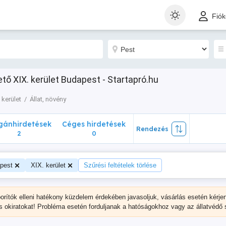
nhirdetések
Céges hirdetések
Rendezés
Fió
2
0
hető XIX. kerület Budapest - Startapró.hu
 kerület
Állat, növény
ánhirdetések
Céges hirdetések
Rendezés
2
0
pest
XIX. kerület
Szűrési feltételek törlése
porítók elleni hatékony küzdelem érdekében javasoljuk, vásárlás esetén kérje
s okiratokat! Probléma esetén forduljanak a hatóságokhoz vagy az állatvédő