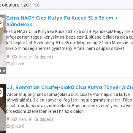
 oldalon:
20
50
Extra NAGY Cica Kutya Fa Kuckó 51 x 36 cm +
Ajándékok!
Extra NAGY Cica Kutya Fa Kuckó 51 x 36 cm + Ajándékok! Nagy mér
kifejezetten tágas, kényelmes, bézs színű, plüssel bélelt fa cica k
két bejárattal. Szélesség: 51 x 36 cm Magasság: 31 cm Masszív, st
kiváló minőségű német gyártmány. A falai nem csupán szövet
anyagból készültek mint ...
XIX. kerület, Budapest
július 6
6
ÚJ, Bontatlan Cicafej-alakú Cica Kutya Tányér Alát
Vadonatúj, originált csomagolású cuki cicafej-formájú cica kutya
tányér alátét. 3 cica-tányér el fog férni rajta egymás mellett. Több
cicabútor, kaparófa szintén eladó. Budapesten személyesen átve
Érdeklődni üzenetben lehet itt az oldalon.
XIX. kerület, Budapest
július 6