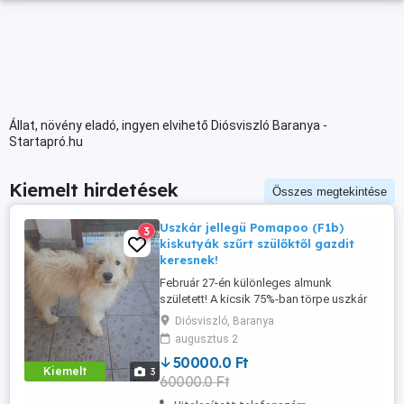
Állat, növény eladó, ingyen elvihető Diósviszló Baranya -
Startapró.hu
Kiemelt hirdetések
Összes megtekintése
Uszkár jellegü Pomapoo (F1b)
3
kiskutyák szűrt szülőktől gazdit
keresnek!
Február 27-én különleges almunk
született! A kicsik 75%-ban törpe uszkár
és 25%-ban törpe spicc felmenőkkel
Diósviszló, Baranya
rendelkeznek, így egyesítik az uszkárok
augusztus 2
kiemelkedő intelligenciáját és antiallergén
50000.0 Ft
szőrzetét a spicc bájos, mackós
Kiemelt
3
60000.0 Ft
megjelenésével. Miért válassz minket? -
Egészség mindenekelőtt: A szülők