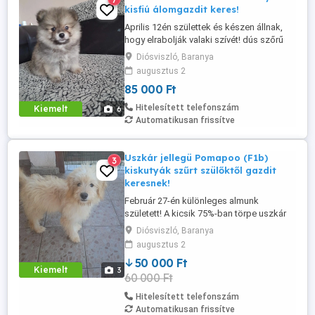
kisfiú álomgazdit keres!
Aprilis 12én születtek és készen állnak,
hogy elrabolják valaki szívét! dús szőrű
kisfiú es kislany várja az új családját:mind
Diósviszló, Baranya
két picur Orange sabel színü. a szüleinkröl
augusztus 2
: apukám gyönyörű orosz törzskönyves
85 000 Ft
csoki party tan kan, anyukám pedig
szintén tüneményes pomerániai törpe
Hitelesített telefonszám
Kiemelt
6
spitz. Már átestünk ...
Automatikusan frissítve
Uszkár jellegü Pomapoo (F1b)
3
kiskutyák szűrt szülőktől gazdit
keresnek!
Február 27-én különleges almunk
született! A kicsik 75%-ban törpe uszkár
és 25%-ban törpe spicc felmenőkkel
Diósviszló, Baranya
rendelkeznek, így egyesítik az uszkárok
augusztus 2
kiemelkedő intelligenciáját és antiallergén
50 000 Ft
szőrzetét a spicc bájos, mackós
Kiemelt
3
60 000 Ft
megjelenésével. Miért válassz minket? -
Egészség mindenekelőtt: A szülők
Hitelesített telefonszám
rendelkeznek ...
Automatikusan frissítve