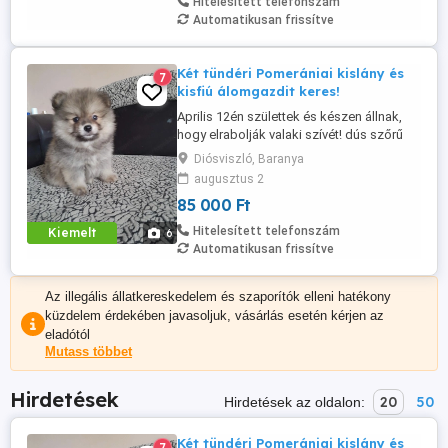
Hitelesített telefonszám
rendelkeznek ...
Automatikusan frissítve
Két tündéri Pomerániai kislány és
7
kisfiú álomgazdit keres!
Aprilis 12én születtek és készen állnak,
hogy elrabolják valaki szívét! dús szőrű
kisfiú es kislany várja az új családját:mind
Diósviszló, Baranya
két picur Orange sabel színü. a szüleinkröl
augusztus 2
: apukám gyönyörű orosz törzskönyves
85 000 Ft
csoki party tan kan, anyukám pedig
szintén tüneményes pomerániai törpe
Hitelesített telefonszám
Kiemelt
6
spitz. Már átestünk ...
Automatikusan frissítve
Az illegális állatkereskedelem és szaporítók elleni hatékony
küzdelem érdekében javasoljuk, vásárlás esetén kérjen az
eladótól
Mutass többet
Hirdetések
20
50
Hirdetések az oldalon:
Két tündéri Pomerániai kislány és
7