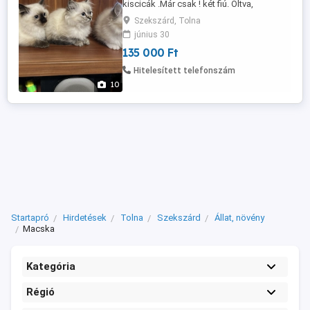
kiscicák .Már csak ! két fiú. Oltva,
féregtelenítve, kiskönyvvel,
Szekszárd, Tolna
parazitamentesen, egészségesen,
június 30
szobatisztán várják új, szerető gazdijukat.
135 000 Ft
Szülők a helyszínen megtekinthetők.
Egyéb kérdéseivel keressen bizalommal!
Hitelesített telefonszám
10
Startapró
Hirdetések
Tolna
Szekszárd
Állat, növény
Macska
Kategória
Régió