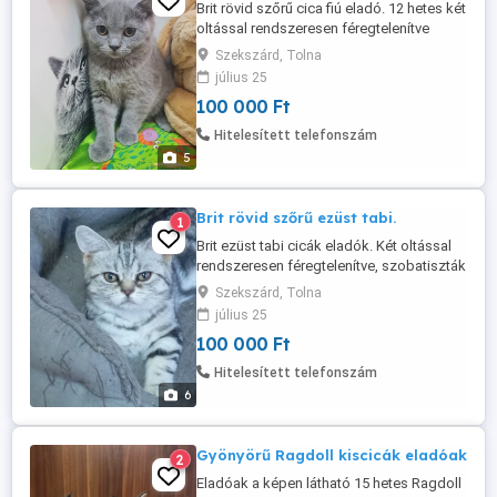
Brit rövid szőrű cica fiú eladó. 12 hetes két
oltással rendszeresen féregtelenítve
azonnal elvihető. Érdeklődni telefonon.
Szekszárd, Tolna
július 25
100 000 Ft
Hitelesített telefonszám
5
Brit rövid szőrű ezüst tabi.
1
Brit ezüst tabi cicák eladók. Két oltással
rendszeresen féregtelenítve, szobatiszták
a macska almot használják. Kedves
Szekszárd, Tolna
érdeklődő játékos kiscicák. 12 hetesek
július 25
azonnal elvihetők.
100 000 Ft
Hitelesített telefonszám
6
Gyönyörű Ragdoll kiscicák eladóak
2
Eladóak a képen látható 15 hetes Ragdoll