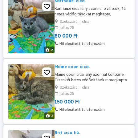
Karthauzi cica.
Karthauzi cica lány azonnal elvihetők, 12
hetes védőoltásokat megkapta,
szobatiszta. Érdeklődni telefonon.
Szekszárd, Tolna
július 25
80 000 Ft
Hitelesített telefonszám
2
Maine coon cica.
Maine coon cica lány azonnal költözne.
Tizenkét hetes védőoltásokat megkapta.
A törzskönyvezett szülők a helyszínen
Szekszárd, Tolna
megtekinthetők. A cica törzskönyv nélkül
július 25
eladó. Érdeklődni telefonon.
150 000 Ft
Hitelesített telefonszám
3
Brit cica fiú.