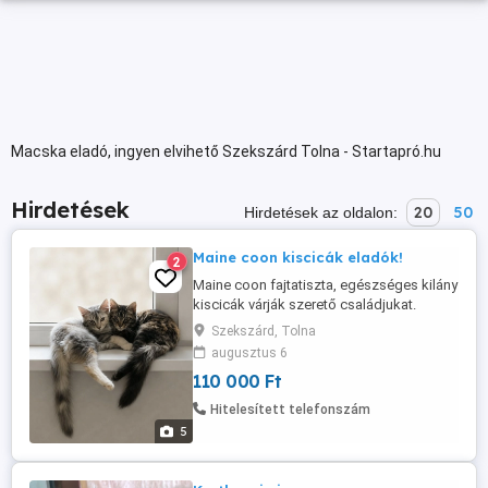
Macska eladó, ingyen elvihető Szekszárd Tolna - Startapró.hu
Hirdetések
20
50
Hirdetések az oldalon:
Maine coon kiscicák eladók!
2
Maine coon fajtatiszta, egészséges kilány
kiscicák várják szerető családjukat.
Oltással, oltási kiskönyvvel bármikor
Szekszárd, Tolna
hazavihetőek, betöltötték a 12 hetes kort.
augusztus 6
Royal canin maine coon tápon
110 000 Ft
nevelkednek, alomra szoktatva. A szülők
megtekinthetőek otthonunkban, orosz
Hitelesített telefonszám
vérvonalú, nagytestű csodaszép cicák. ...
5