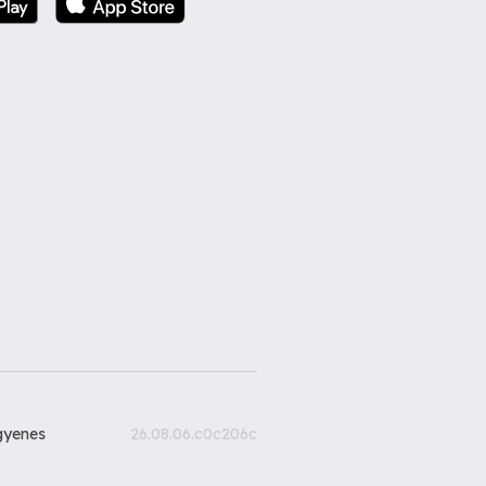
gyenes
26.08.06.c0c206c