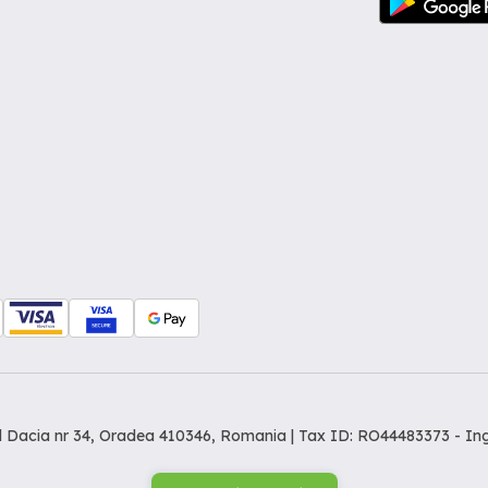
dul Dacia nr 34, Oradea 410346, Romania | Tax ID: RO44483373 -
In