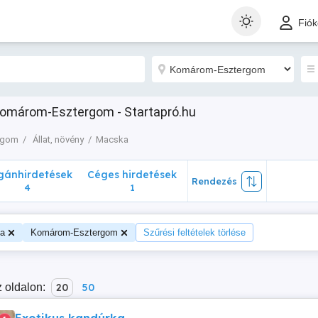
nhirdetések
Céges hirdetések
Rendezés
Fió
4
1
 Komárom-Esztergom - Startapró.hu
rgom
Állat, növény
Macska
ánhirdetések
Céges hirdetések
Rendezés
4
1
a
Komárom-Esztergom
Szűrési feltételek törlése
 oldalon:
20
50