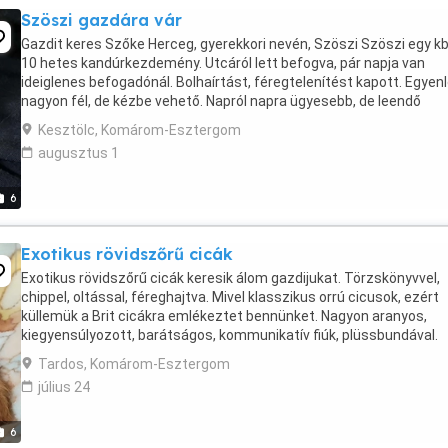
Szöszi gazdára vár
Gazdit keres Szőke Herceg, gyerekkori nevén, Szöszi Szöszi egy kb
10 hetes kandúrkezdemény. Utcáról lett befogva, pár napja van
ideiglenes befogadónál. Bolhaírtást, féregtelenítést kapott. Egyen
nagyon fél, de kézbe vehető. Napról napra ügyesebb, de leendő
gazdájának még sok energiát bele kell ...
Kesztölc, Komárom-Esztergom
augusztus 1
6
Exotikus rövidszőrű cicák
Exotikus rövidszőrű cicák keresik álom gazdijukat. Törzskönyvvel,
chippel, oltással, féreghajtva. Mivel klasszikus orrú cicusok, ezért
küllemük a Brit cicákra emlékeztet bennünket. Nagyon aranyos,
kiegyensúlyozott, barátságos, kommunikatív fiúk, plüssbundával.
Minőségi tápon, megfelelő környezetben nevelkednek. ...
Tardos, Komárom-Esztergom
július 24
6