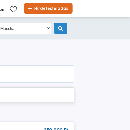
Hirdetésfeladás
kom