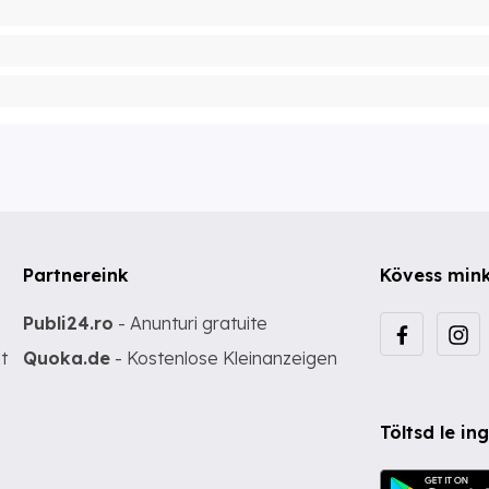
Partnereink
Kövess min
Publi24.ro
- Anunturi gratuite
t
Quoka.de
- Kostenlose Kleinanzeigen
Töltsd le i