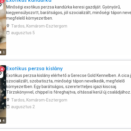
Exotikus kandúrka
1
Minőségi exotikus perzsa kandúrka keresi gazdiját. Gyönyörű,
kiegyensúlyozott, barátságos, jól szocializált, minőségi tápon neve
megfelelő környezetben.
Tardos, Komárom-Esztergom
augusztus 5
1
Exotikus perzsa kislány
4
Exotikus perzsa kislány elérhető a Gerecse Gold Kennelben. A cica j
szocializált, szobatiszta, minőségi tápon nevelkedik, megfelelő
környezetben. Egy barátságos, szeretetteljes igazi kiscsaj.
Törzskönyvvel, chippel is féreghajtva, oltással kerül új családjához.
Tardos, Komárom-Esztergom
augusztus 2
4