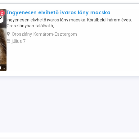
Ingyenesen elvihető ivaros lány macska
2
Ingyenesen elivhető ivaros lány macska. Körülbelül három éves.
Oroszlányban található,
Oroszlány, Komárom-Esztergom
július 7
1