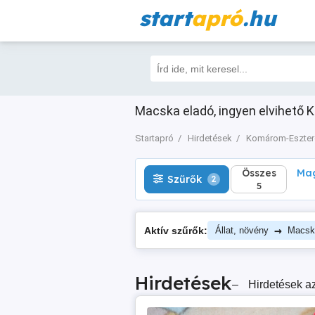
start
apró
.hu
Összes
Magá
Szűrők
2
5
Macska eladó, ingyen elvihető
Startapró
Hirdetések
Komárom-Eszte
Összes
Mag
Szűrők
2
5
→
Aktív szűrők:
Állat, növény
Macsk
Hirdetések
–
Hirdetések az