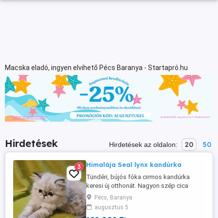
Macska eladó, ingyen elvihető Pécs Baranya - Startapró.hu
Hirdetések
20
50
Hirdetések az oldalon:
Himalája Seal lynx kandúrka
3
Tündéri, bújós fóka cirmos kandúrka
keresi új otthonát. Nagyon szép cica
,bájos pofival. A kicsi lakásban, nagy
Pécs, Baranya
szeretettel nevelkedik. Jól szocializált.
augusztus 5
Alomra szoktatott.. Ágyban alszik 1 combi