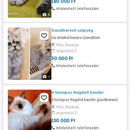
180 000 Ft
oltással, féreg hajtva egészségügyi
kiskönyvvel költözik. Érdeklődni kizárólag
Hitelesített telefonszám
ezen a számon lehet: ...
5
Gazdikereső szépség.
Ha érdekel keress üzenetben
Pécs, Baranya
augusztus 5
50 000 Ft
Hitelesített telefonszám
1
4 hónapos Ragdoll kandúr
4 hónapos Ragdoll kandúr gazdikereső
Pécs, Baranya
augusztus 5
150 000 Ft
Hitelesített telefonszám