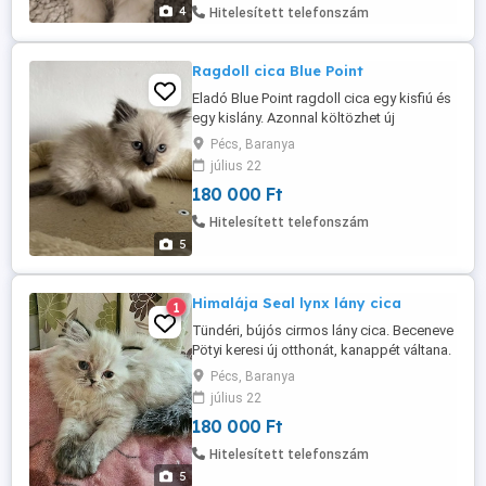
kizárólag ...
4
Hitelesített telefonszám
Ragdoll cica Blue Point
Eladó Blue Point ragdoll cica egy kisfiú és
egy kislány. Azonnal költözhet új
otthonába, két kötelező oltását
Pécs, Baranya
megkapta, illetve féregtelenítve lett.
július 22
Egészségügyi kiskönyve rendelkezésre
180 000 Ft
áll, minden kezelés és oltás állatorvos
által dokumentálva. A Blue Point Ragdoll a
Hitelesített telefonszám
fajta egyik legnépszerűbb és
5
legelegánsabb ...
Himalája Seal lynx lány cica
1
Tündéri, bújós cirmos lány cica. Beceneve
Pötyi keresi új otthonát, kanappét váltana.
Nagyon szép cica ,bájos pofival. A kicsi
Pécs, Baranya
lakásban, nagy szeretettel nevelkedik. Jól
július 22
szocializált. Alomra szoktatott. Ágyban
180 000 Ft
alszik 1 combi oltással, féreg hajtva
egészségügyi kiskönyvvel rendelkezik.
Hitelesített telefonszám
Érdeklődni ...
5