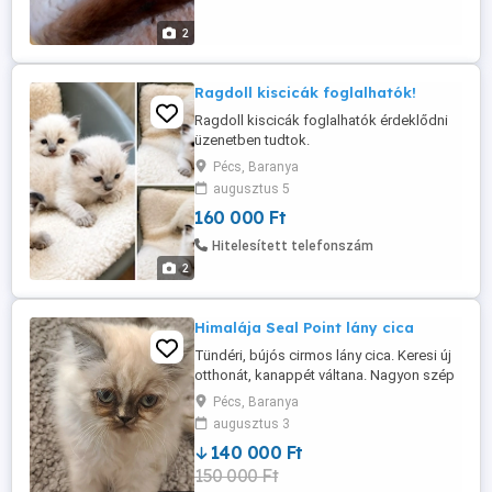
2
Ragdoll kiscicák foglalhatók!
Ragdoll kiscicák foglalhatók érdeklődni
üzenetben tudtok.
Pécs, Baranya
augusztus 5
160 000 Ft
Hitelesített telefonszám
2
Himalája Seal Point lány cica
Tündéri, bújós cirmos lány cica. Keresi új
otthonát, kanappét váltana. Nagyon szép
cica ,bájos pofival. A kicsi lakásban, nagy
Pécs, Baranya
szeretettel nevelkedik. Jól szocializált.
augusztus 3
Alomra szoktatott. Ágyban alszik 1 combi
140 000 Ft
oltással, féreg hajtva egészségügyi
150 000 Ft
kiskönyvvel keresi új gazdiját. Érdeklődni