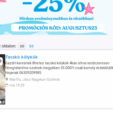
 oldalon:
20
50
Tacskó kölykök
Gazdit keresnek 8hetes tacskó kölykök 4kan oltva rendszeresen
féregtelenítve szolnok megyében 35.000ft csak komoly érdeklődő
hívjanak 06309209985
Martfu, Jász-Nagykun-Szolnok
ma 19:29
3