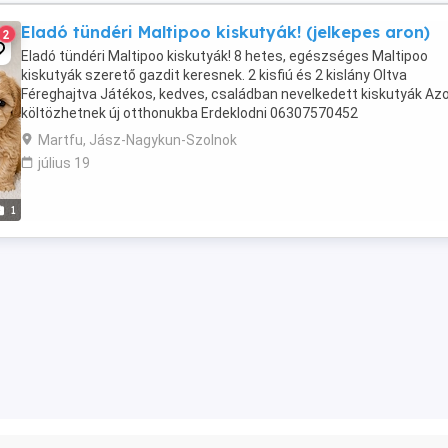
Eladó tündéri Maltipoo kiskutyák! (jelkepes aron)
2
Eladó tündéri Maltipoo kiskutyák! 8 hetes, egészséges Maltipoo
kiskutyák szerető gazdit keresnek. 2 kisfiú és 2 kislány Oltva
Féreghajtva Játékos, kedves, családban nevelkedett kiskutyák Az
költözhetnek új otthonukba Erdeklodni 06307570452
Martfu, Jász-Nagykun-Szolnok
július 19
1