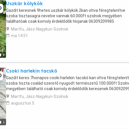
Uszkár kölykök
Gazdit keresnek 9hetes uszkár kölykök 2kan oltva féregtelenítve
szoba tisztasagra nevelve vannak 60.000ft szolnok megyében
találhatóak csak komoly érdeklődők hívjanak 06309209985
Martfu, Jász-Nagykun-Szolnok
ma 14:51
2
Csoki harlekin tacskó
Gazdit keres 7honapos csoki harlekin tacskó kan oltva féregtelení
szoba tiszta család szerető nyugodt természetű 100.000ft Szoln
megyében található csak komoly érdeklődők keresenek 06309209
Martfu, Jász-Nagykun-Szolnok
augusztus 5
1