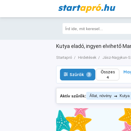
start
apró
.hu
Összes
Magá
Szűrők
3
4
Kutya eladó, ingyen elvihető Ma
Startapró
Hirdetések
Jász-Nagykun-S
Összes
Mag
Szűrők
3
4
→
Aktív szűrők:
Állat, növény
Kutya