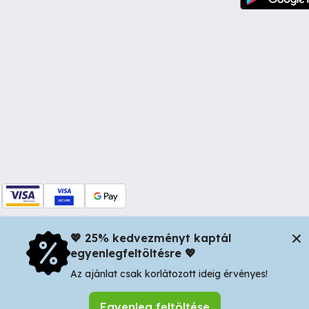
💖 25% kedvezményt kaptál
egyenlegfeltöltésre 💖
dul Dacia nr 34, Oradea 410346, Romania | Tax ID: RO44483373 -
In
Az ajánlat csak korlátozott ideig érvényes!
Egyenleg feltöltése
Keresés mentése