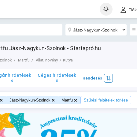
nhirdetések
Céges hirdetések
Rendezés
Fió
4
0
rtfu Jász-Nagykun-Szolnok - Startapró.hu
zolnok
Martfu
Állat, növény
Kutya
ánhirdetések
Céges hirdetések
Rendezés
4
0
Jász-Nagykun-Szolnok
Martfu
Szűrési feltételek törlése