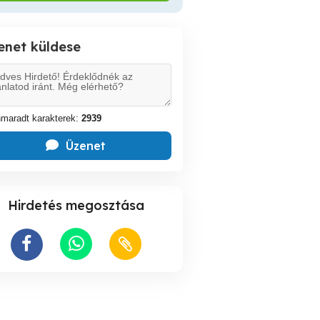
enet küldese
maradt karakterek:
2939
Üzenet
Hirdetés megosztása