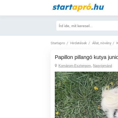
start
apró
.hu
Startapro
Hirdetések
Állat, növény
Papillon pillangó kutya jun
Komárom-Esztergom
,
Nagyigmánd