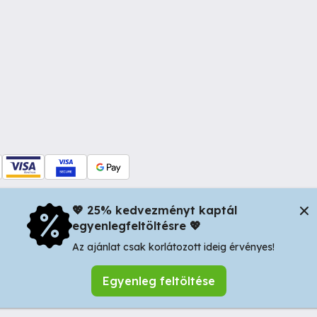
💖 25% kedvezményt kaptál
egyenlegfeltöltésre 💖
dul Dacia nr 34, Oradea 410346, Romania | Tax ID: RO44483373 -
In
Az ajánlat csak korlátozott ideig érvényes!
Egyenleg feltöltése