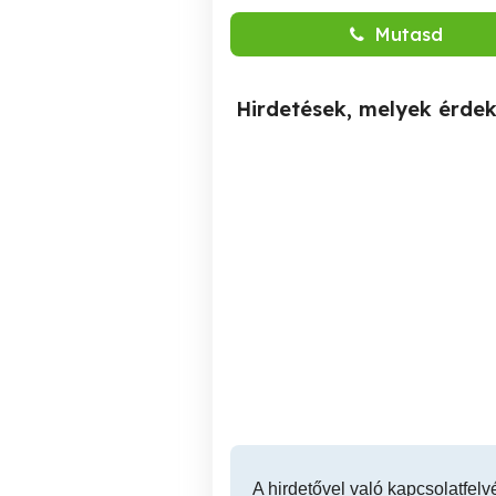
Mutasd
Hirdetések, melyek érde
Bolonka Cvetna ritka orosz
Alpaka nagyon cuki csikó
bichon kiskutyák
Nagyigmánd
200,000 Ft
A hirdetővel való kapcsolatfelv