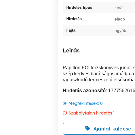
Hirdetés típus
kínál
Hírdetés
eladó
Fajta
egyéb
Leírás
Papillon FCI törzskönyves junior
szép kedves barátságos imádja a
ragaszkodó természetű elsősorban i
Hirdetés azonosító
: 177756261
Megtekintések:
0
Szabálytalan hirdetés?
Ajánlat küldése