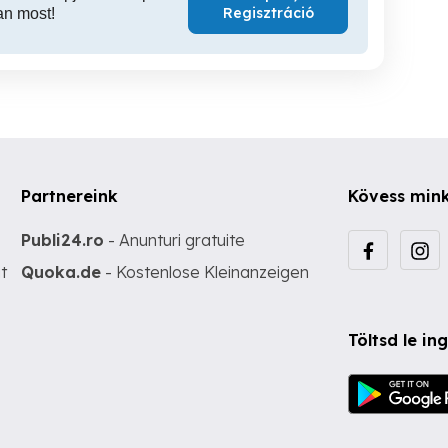
Regisztráció
an most!
Partnereink
Kövess min
Publi24.ro
- Anunturi gratuite
t
Quoka.de
- Kostenlose Kleinanzeigen
Töltsd le i