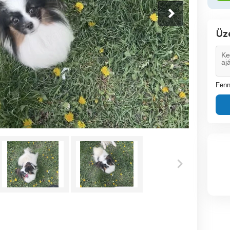
Üz
Fenn