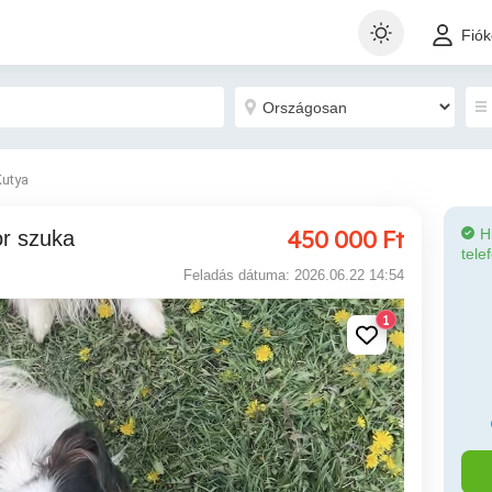
Fió
Kutya
450 000
Ft
H
ior szuka
tele
Feladás dátuma: 2026.06.22 14:54
1