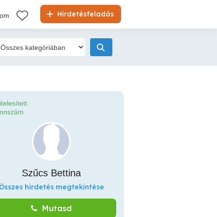
Hirdetésfeladás
kom
itelesített
fonszám
Szűcs Bettina
Összes hirdetés megtekintése
Mutasd