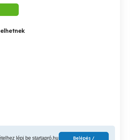
kelhetnek
Beagle kutyus gazdit
Csokigolyó meseszép
gazdit keres!
keres!
alpaka g
Tatabánya
Tatabánya
T
299,000 Ft
1 Ft
299
ételhez lépj be startapró.hu
Belépés /