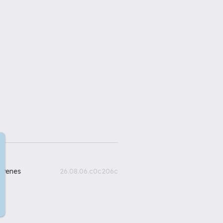
gyenes
26.08.06.c0c206c