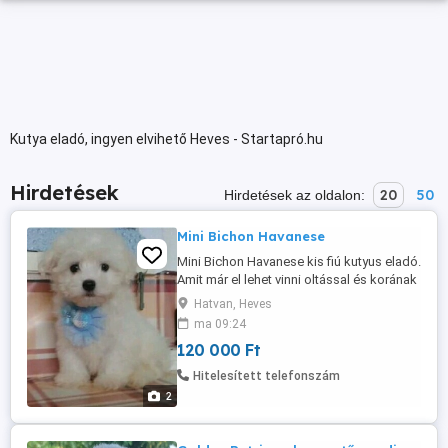
Kutya eladó, ingyen elvihető Heves - Startapró.hu
Hirdetések
20
50
Hirdetések az oldalon:
Mini Bichon Havanese
Mini Bichon Havanese kis fiú kutyus eladó.
Amit már el lehet vinni oltással és korának
megfelelő féregtelenítéssel. Állatorvosnál
Hatvan, Heves
regisztrált oltási könnyvel és
ma 09:24
szerződéssel adom át az új gazdijának.
120 000 Ft
Más állatokkal remekül kijön. Szőrét nem
hullajtja nem okoz allergiát, tehát ideális
Hitelesített telefonszám
lakásban, gyermekek ...
2