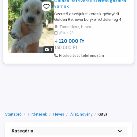
Golden Retriverek szerető gazdira
várnak
Szerető gazdijukat keresik gyönyörű
Golden Retriever kölykeink! Jelenleg 4
hetesek múltak, és 2026. augusztus 22.
Tarnalelesz, Heves
körül költözhetnek új otthonukba. Oltva,
július 28
féregtelenítve. Prémium minőségű tápon
120 000 Ft
nevelkednek. Családi környezetben nőnek
130 000 Ft
fel, így már egészen kicsi koruktól: más
5
kutyákhoz, cicákhoz, ...
Hitelesített telefonszám
Startapró
Hirdetések
Heves
Állat, növény
Kutya
Kategória