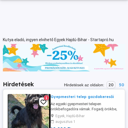
Kutya eladó, ingyen elvihető Egyek Hajdú-Bihar - Startapró.hu
Hirdetések
20
50
Hirdetések az oldalon:
Gyepmesteri telep gazdakeresői
1
Az egyeki gyepmesteri telepen
örökbefogadóra várnak. Fogadj örökbe,
ments életet, az idejük véges a telepen. A
Egyek, Hajdú-Bihar
lista nem teljes még többen vannak bent.
augusztus 1
Infók: Facebook oldal: Gyepmesteri Telep