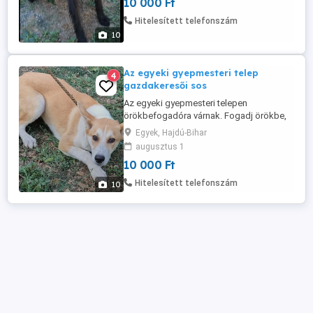
10 000 Ft
Egyek 06202981066
Hitelesített telefonszám
10
Az egyeki gyepmesteri telep
4
gazdakeresői sos
Az egyeki gyepmesteri telepen
örökbefogadóra várnak. Fogadj örökbe,
ments életet, az idejük véges a telepen. A
Egyek, Hajdú-Bihar
lista nem teljes még többen vannak bent.
augusztus 1
Infók: Facebook oldal: Gyepmesteri Telep
10 000 Ft
Egyek 06202981066
Hitelesített telefonszám
10