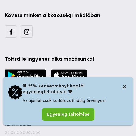
Kövess minket a közösségi médiában
Töltsd le ingyenes alkalmazásunkat
💖 25% kedvezményt kaptál
egyenlegfeltöltésre 💖
Az ajánlat csak korlátozott ideig érvényes!
© 2026 Startapró S.R.L. | Bulevardul Dacia nr 34, Oradea
Egyenleg feltöltése
410346, Romania | Tax ID: RO44483373 -
Ingyenes
Apróhirdetés
26.08.06.c0c206c