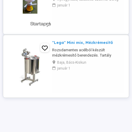
tejszín/író aránya szabályozható 1:4 és
január 1
1:10 között (Igény szerint nagyobb
teljesítményű is rendelhető.) Megrendelés,
egyeztetés után postázható is, utánvéttel.
Várom e ...
"Lega" Mini mix, Mézkrémesítő
Rozsdamentes acélból készült
mézkrémesítő berendezés. Tartály
kapacitása 100 kg, átmérője 470 mm,
Baja, Bács-Kiskun
magassága 500 mm. Leengedő csap 40
január 1
mm átmérőjű rozsdamentes csap a
legmélyebb pontra helyezve. A
rozsdamentes keverő lapát átmérője 250
mm, állítható a dőlés szöge és a
magassága.