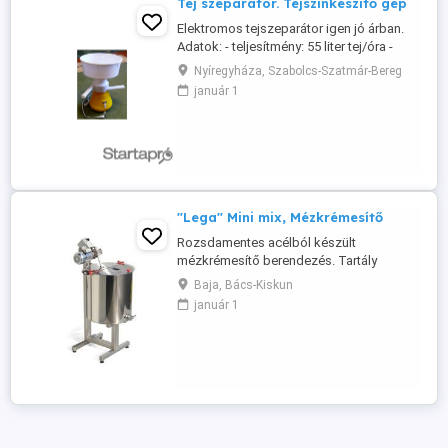
Tej szeparátor. Tejszínkészítő gép
Elektromos tejszeparátor igen jó árban.
Adatok: - teljesítmény: 55 liter tej/óra -
fordulat: 12000 / perc - tejtartály: 5,5 liter -
Nyíregyháza, Szabolcs-Szatmár-Bereg
tejszín/író aránya szabályozható 1:4 és
január 1
1:10 között (Igény szerint nagyobb
teljesítményű is rendelhető.) Megrendelés,
egyeztetés után postázható is, utánvéttel.
Várom e ...
"Lega" Mini mix, Mézkrémesítő
Rozsdamentes acélból készült
mézkrémesítő berendezés. Tartály
kapacitása 100 kg, átmérője 470 mm,
Baja, Bács-Kiskun
magassága 500 mm. Leengedő csap 40
január 1
mm átmérőjű rozsdamentes csap a
legmélyebb pontra helyezve. A
rozsdamentes keverő lapát átmérője 250
mm, állítható a dőlés szöge és a
magassága.