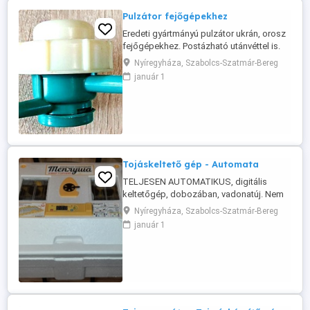
Pulzátor fejőgépekhez
Eredeti gyártmányú pulzátor ukrán, orosz
fejőgépekhez. Postázható utánvéttel is.
Nyíregyháza, Szabolcs-Szatmár-Bereg
január 1
Tojáskeltető gép - Automata
TELJESEN AUTOMATIKUS, digitális
keltetőgép, dobozában, vadonatúj. Nem
lámpás, hanem fűtőszálas! Van
Nyíregyháza, Szabolcs-Szatmár-Bereg
páratartalom kijelző is! Tojásbefogadás:
január 1
tyúk-72, liba-32, kacsa-48, pulyka-40, fürj-
220. 2 óránként forgat. Kijelző: digitális,
inverteres. Méretek: 70x50x30 cm. Súly: 5
kg. Tudok küldeni bemutató videót ...