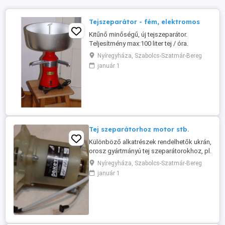
Tejszeparátor - fém, elektromos
Kitűnő minőségű, új tejszeparátor.
Teljesítmény max:100 liter tej / óra.
Fordulat: 10-11 ezer / perc. Tejtartály: 10-
Nyíregyháza, Szabolcs-Szatmár-Bereg
12 liter. Zsírtartalom a lefölözött tejben:
január 1
0,05 %. Szeparáló tányérok (fém): 10-12
db. Megrendelés, egyeztetés után
postázható is, utánvéttel. Emailben mindig
elérhető vagyok.
Tej szeparátorhoz motor stb.
Különböző alkatrészek rendelhetők ukrán,
orosz gyártmányú tej szeparátorokhoz, pl.
motor, szénkefék, harang, dob stb.
Nyíregyháza, Szabolcs-Szatmár-Bereg
Eredeti, közvetlenül a Gyártótól!
január 1