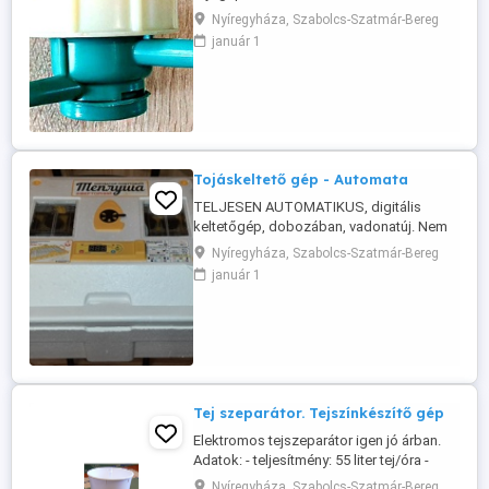
Nyíregyháza, Szabolcs-Szatmár-Bereg
január 1
Tojáskeltető gép - Automata
TELJESEN AUTOMATIKUS, digitális
keltetőgép, dobozában, vadonatúj. Nem
lámpás, hanem fűtőszálas! Van
Nyíregyháza, Szabolcs-Szatmár-Bereg
páratartalom kijelző is! Tojásbefogadás:
január 1
tyúk-72, liba-32, kacsa-48, pulyka-40, fürj-
220. 2 óránként forgat. Kijelző: digitális,
inverteres. Méretek: 70x50x30 cm. Súly: 5
kg. Tudok küldeni bemutató videót ...
Tej szeparátor. Tejszínkészítő gép
Elektromos tejszeparátor igen jó árban.
Adatok: - teljesítmény: 55 liter tej/óra -
fordulat: 12000 / perc - tejtartály: 5,5 liter -
Nyíregyháza, Szabolcs-Szatmár-Bereg