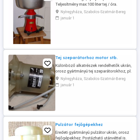
Teljesítmény max:100 liter tej / óra.
Fordulat: 10-11 ezer / perc. Tejtartály: 10-
Nyíregyháza, Szabolcs-Szatmár-Bereg
12 liter. Zsírtartalom a lefölözött tejben:
január 1
0,05 %. Szeparáló tányérok (fém): 10-12
db. Megrendelés, egyeztetés után
postázható is, utánvéttel. Emailben mindig
elérhető vagyok.
Tej szeparátorhoz motor stb.
Különböző alkatrészek rendelhetők ukrán,
orosz gyártmányú tej szeparátorokhoz, pl.
motor, szénkefék, harang, dob stb.
Nyíregyháza, Szabolcs-Szatmár-Bereg
Eredeti, közvetlenül a Gyártótól!
január 1
Pulzátor fejőgépekhez
Eredeti gyártmányú pulzátor ukrán, orosz
fejőgépekhez. Postázható utánvéttel is.