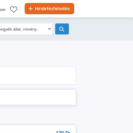
Hirdetésfeladás
kom