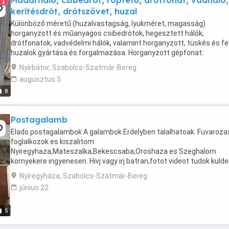
Madárháló, csibedrót, röptető, drótfonat, vadháló,
1
kerítésdrót, drótszövet, huzal
Különböző méretű (huzalvastagság, lyukméret, magasság)
horganyzott és műanyagos csibedrótok, hegesztett hálók,
drótfonatok, vadvédelmi hálók, valamint horganyzott, tüskés és f
huzalok gyártása és forgalmazása. Horganyzott gépfonat:
60x60/1,7/1000 Csibedrót: ,- Ft-tól Változás jogát fenntartjuk! Na
Nyírbátor, Szabolcs-Szatmár-Bereg
...
augusztus 5
8
Postagalamb
Elado postagalambok A galambok Erdelyben talalhatoak. Fuvaroza
foglalkozok es kiszalitom
Nyiregyhaza,Mateszalka,Bekescsaba,Oroshaza es Szeghalom
kornyekere ingyenesen. Hivj vagy irj batran,fotot videot tudok kulde
sokkal tobb galambrol mint amenyi a kepen szerepel. az ara 3000-
Nyíregyháza, Szabolcs-Szatmár-Bereg
5000ft korul van ...
június 22
5