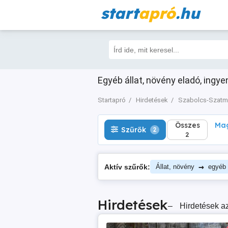
start
apró
.hu
Összes
Magá
Szűrők
2
2
Egyéb állat, növény eladó, ingy
Startapró
Hirdetések
Szabolcs-Szatm
Összes
Mag
Szűrők
2
2
→
Aktív szűrők:
Állat, növény
egyéb 
Hirdetések
–
Hirdetések az