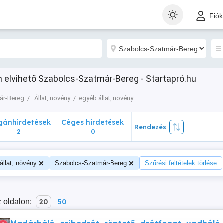
nhirdetések
Céges hirdetések
Rendezés
Fió
2
0
en elvihető Szabolcs-Szatmár-Bereg - Startapró.hu
ár-Bereg
Állat, növény
egyéb állat, növény
ánhirdetések
Céges hirdetések
Rendezés
2
0
állat, növény
Szabolcs-Szatmár-Bereg
Szűrési feltételek törlése
 oldalon:
20
50