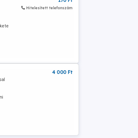
170 Ft
Hitelesített telefonszám
ekete
gyobb
4 000 Ft
sal
ni