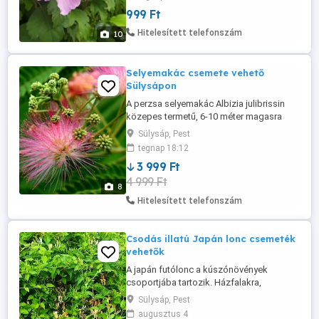
virágoznak, fehér, rózsaszín és lila színű
999 Ft
virágokkal, s ezek különböző
variációiban, ahogy a képeken látszik.
Hitelesített telefonszám
10
Óriási bokorrá képes megnőni, ...
Selyemakác csemete vehető
Sülysápon
A perzsa selyemakác Albizia julibrissin
közepes termetű, 6-10 méter magasra
növő, különleges megjelenésű, ernyős
Sülysáp, Pest
koronájú, lombhullató díszfa. Ázsiában,
tegnap 18:12
Perzsiától Japánig nagy területen honos.
3 999 Ft
Különlegessége, hogy virágai vonzzák a
4 999 Ft
rovarokat, méheket és pillangókat, így
8
valóban élettel tölti meg ...
Hitelesített telefonszám
Csodás illatú Japán lonc csemeték
vehetők
A japán futólonc a kúszónövények
csoportjába tartozik. Házfalakra,
kerítésekre könnyedén felkúszik, azonban
Sülysáp, Pest
ha nincs lehetősége felfelé nőni, akkor a
augusztus 4