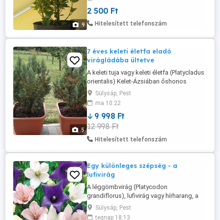
magassága kb. 1, 5 - 2 méter. 1. A
2 500 Ft
sárgászöld levelű fajta levelei fényesek,
széles-kerekdedek, szélük csipkézett. A
Hitelesített telefonszám
9
levél középső része smaragdzöld, a ...
7 éves keleti életfa eladó
virágládába ültetve
A keleti tuja vagy keleti életfa (Platycladus
orientalis) Kelet-Ázsiában őshonos
nagyobb örökzöld cserje, vagy kis
Sülysáp, Pest
termetű fa. Metszéssel jól alakítható ezért
ma 10:22
sövénynek is kiváló. Max. magassága
9 998 Ft
termőhelytől függően 5-10 méter lehet.
12 998 Ft
Koronája szabályos ovális, ágrendszere
5
sűrű, idősebb korában nyitottabbá ...
Hitelesített telefonszám
Egy különleges szépség - a
lufivirág
A léggömbvirág (Platycodon
grandiflorus), lufivirág vagy hírharang, a
harangvirágfélék családba tartozó évelő
Sülysáp, Pest
növény, amelynek jellegzetes bimbói úgy
tegnap 18:13