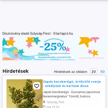
Dísznövény eladó Sülysáp Pest - Startapró.hu
Hirdetések
20
50
Hirdetések az oldalon:
Japán kecskerágó, örökzöld cserje
- erkélyünk és kertünk dísze
Japán kecskerágó - Euonymus japonicus
'Aureomarginatus' Tömött, bokros
megjelenésű, felfelé törő, sűrű elágazású
Sülysáp, Pest
örökzöld cserje, amelynek kifejlett
ma 10:23