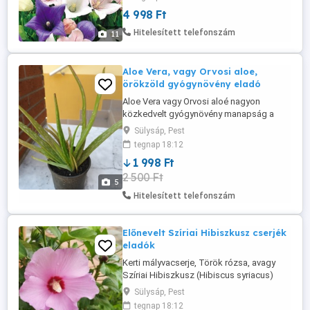
néznek ki, mint a szétpukkanni készülő
4 998 Ft
lufik - innen ered a köznapi elnevezése: a
léggömbvirág. Vadon élő növényként
Hitelesített telefonszám
11
Kínában, Japánban és a Koreai-
félszigeten ...
Aloe Vera, vagy Orvosi aloe,
örökzöld gyógynövény eladó
Aloe Vera vagy Orvosi aloé nagyon
közkedvelt gyógynövény manapság a
jótékony hatású nedveinek köszönhetően.
Sülysáp, Pest
Számtalan kozmetikai termékben
tegnap 18:12
felhasználják, mert hatásos a bőr
1 998 Ft
regenerálásában, gyógyításában, sőt
2 500 Ft
italok, juice-okban is megtalálható már.
5
Nagy előnye, hogy otthoni körülmények
Hitelesített telefonszám
között is könnyen ...
Előnevelt Szíriai Hibiszkusz cserjék
eladók
Kerti mályvacserje, Török rózsa, avagy
Szíriai Hibiszkusz (Hibiscus syriacus)
előnevelt cserjék eladók. A helyben nevelt
Sülysáp, Pest
növények már 2 éves koruktól, júliustól
tegnap 18:12