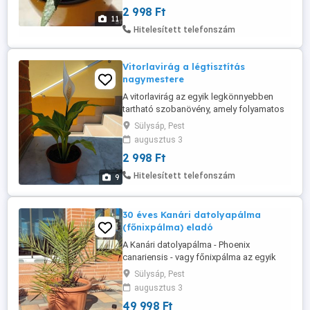
Sötétzöld levelei bőrszerűek és
2 998 Ft
háromszög alakúak, tőlevél rózsát
11
alkotnak, szélükön fogazottak és hegyes
Hitelesített telefonszám
végűek, kicsit szúrósak, fehér pöttyökkel.
Világos, napos ...
Vitorlavirág a légtisztítás
nagymestere
A vitorlavirág az egyik legkönnyebben
tartható szobanövény, amely folyamatos
virágzásával méltó dísze lehet
Sülysáp, Pest
félárnyékos szobánknak. A vitorlavirág
augusztus 3
(Spathiphyllum) a légtisztító növények
2 998 Ft
közé tartozik, ezért különösen ajánlott a
tartása lakásunkban. Virágai hosszú
Hitelesített telefonszám
9
száron nőnek, melyek nem valódi virágok,
...
30 éves Kanári datolyapálma
(főnixpálma) eladó
A Kanári datolyapálma - Phoenix
canariensis - vagy főnixpálma az egyik
legmutatósabb pálmafaj, a Kanári
Sülysáp, Pest
szigetekről származó növény. Ez az
augusztus 3
elegáns, lassú növekedésű örökzöld
49 998 Ft
pálma, különleges megjelenését kb. 1