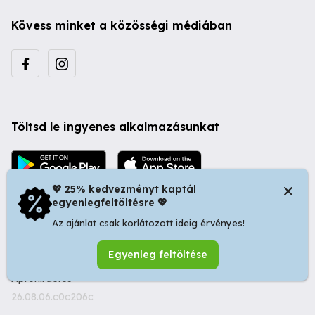
Kövess minket a közösségi médiában
Töltsd le ingyenes alkalmazásunkat
💖 25% kedvezményt kaptál
egyenlegfeltöltésre 💖
Az ajánlat csak korlátozott ideig érvényes!
© 2026 Startapró S.R.L. | Bulevardul Dacia nr 34, Oradea
Egyenleg feltöltése
410346, Romania | Tax ID: RO44483373 -
Ingyenes
Apróhirdetés
26.08.06.c0c206c