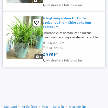
10
kemény, szúrós leveleinek köszönheti. A
Hitelesített telefonszám
datolyapálma ...
A legkönnyebben tartható
szobanövény - Chlorophytum
comosum
Chlorophytum comosum hosszanti
csíkozású lecsüngő leveleivel hazánkban
rendkívül népszerű szobanövény, könnyű
Sülysáp, Pest
tartása miatt. A liliomfélék családjába
augusztus 2
tartozó, Dél-Afrikából származó remek
2 998 Ft
növény csökkenti a levegőben található
6
mérgező anyagok mennyiségét. Nem
Hitelesített telefonszám
csak a szén-dioxidot, hanem a
formaldehid ...
Startapró
Hirdetések
Pest
Sülysáp
Állat, növény