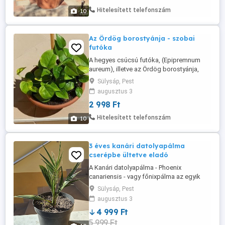
méteres, karcsú, zöld szárról lehajló
Hitelesített telefonszám
10
kemény, szúrós leveleinek köszönheti. A
datolyapálma ...
Az Ördög borostyánja - szobai
futóka
A hegyes csúcsú futóka, (Epipremnum
aureum), illetve az Ördög borostyánja,
vagy az Ördög szőlője beceneveket
Sülysáp, Pest
annak a tulajdonságának köszönheti,
augusztus 3
hogy bármilyen körülmények között
2 998 Ft
képes életben maradni. A Polinéziai-
szigetekről származó, gyorsan növő,
Hitelesített telefonszám
10
kúszó, függő növény, szárán
léggyökerekkel és fényes ...
3 éves kanári datolyapálma
cserépbe ültetve eladó
A Kanári datolyapálma - Phoenix
canariensis - vagy főnixpálma az egyik
legmutatósabb pálmafaj, a Kanári
Sülysáp, Pest
szigetekről származó növény. Ez az
augusztus 3
elegáns, lassú növekedésű örökzöld
4 999 Ft
pálma, különleges megjelenését kb. 1
5 999 Ft
méteres, karcsú, zöld szárról lehajló