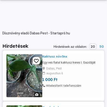
Dísznövény eladó Dabas Pest - Startapró.hu
Hirdetések
20
50
Hirdetések az oldalon:
Kaktusz növ3nx
Egy ves fiatal kaktusz keres I. Gazdáját
Dabas, Pest
augusztus 6
1 000 Ft
Hitelesített telefonszám
1