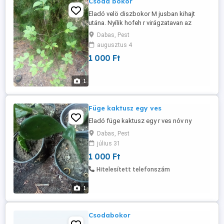
Csoda bokor
Eladó velö diszbokor M jusban kihajt
utána. Nyílik hofeh r virágzatavan az
orgonához hasonlit
Dabas, Pest
augusztus 4
1 000 Ft
1
Füge kaktusz egy ves
Eladó füge kaktusz egy r ves nóv ny
Dabas, Pest
július 31
1 000 Ft
Hitelesített telefonszám
1
Csodabokor