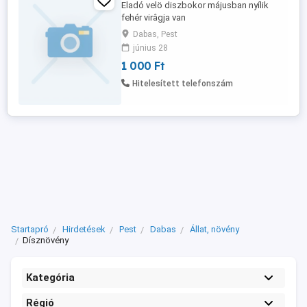
Eladó velö diszbokor májusban nyílik
fehér virâgja van
Dabas, Pest
június 28
1 000 Ft
Hitelesített telefonszám
Startapró
Hirdetések
Pest
Dabas
Állat, növény
Dísznövény
Kategória
Régió